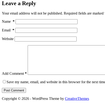
Leave a Reply
Your email address will not be published.
Required fields are marked
Name
*
Email
*
Website
Add Comment
*
Save my name, email, and website in this browser for the next tim
Post Comment
Copyright © 2026 - WordPress Theme by
CreativeThemes