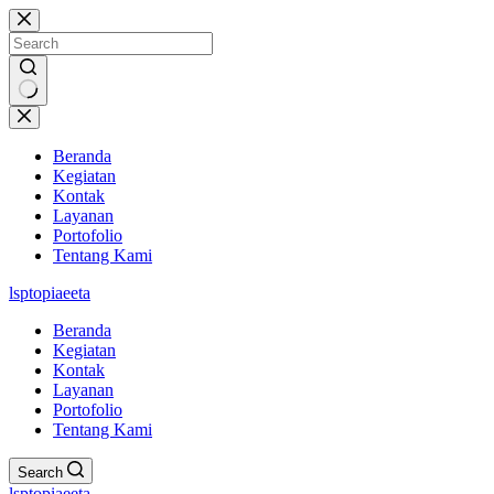
Skip
to
content
No
results
Beranda
Kegiatan
Kontak
Layanan
Portofolio
Tentang Kami
lsptopiaeeta
Beranda
Kegiatan
Kontak
Layanan
Portofolio
Tentang Kami
Search
lsptopiaeeta