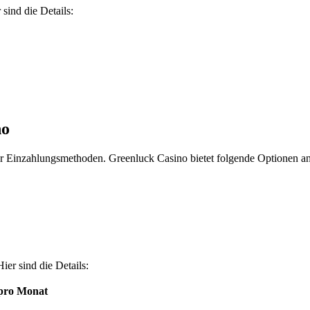
sind die Details:
no
r Einzahlungsmethoden. Greenluck Casino bietet folgende Optionen an
ier sind die Details:
pro Monat