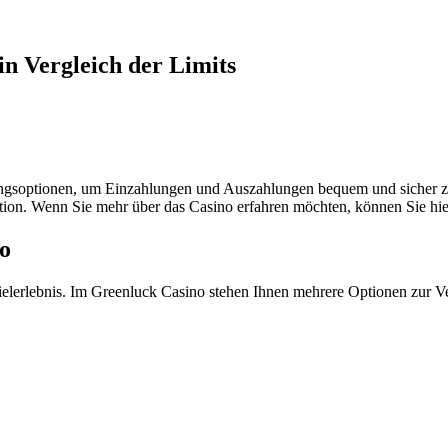
n Vergleich der Limits
ungsoptionen, um Einzahlungen und Auszahlungen bequem und sicher zu g
tion. Wenn Sie mehr über das Casino erfahren möchten, können Sie hi
o
ielerlebnis. Im Greenluck Casino stehen Ihnen mehrere Optionen zur V