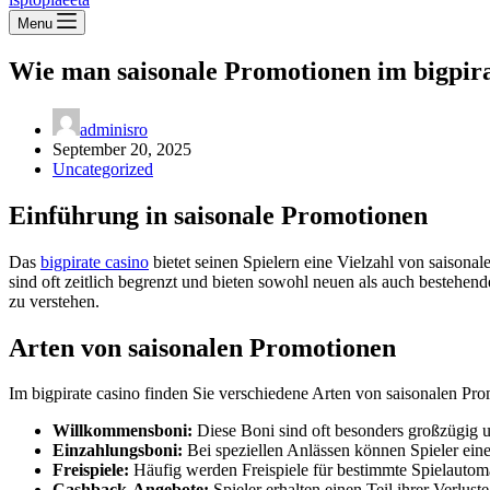
Menu
Wie man saisonale Promotionen im bigpira
adminisro
September 20, 2025
Uncategorized
Einführung in saisonale Promotionen
Das
bigpirate casino
bietet seinen Spielern eine Vielzahl von saisona
sind oft zeitlich begrenzt und bieten sowohl neuen als auch bestehen
zu verstehen.
Arten von saisonalen Promotionen
Im bigpirate casino finden Sie verschiedene Arten von saisonalen Prom
Willkommensboni:
Diese Boni sind oft besonders großzügig u
Einzahlungsboni:
Bei speziellen Anlässen können Spieler ein
Freispiele:
Häufig werden Freispiele für bestimmte Spielautoma
Cashback-Angebote:
Spieler erhalten einen Teil ihrer Verlust