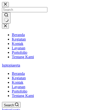
Skip
to
content
No
results
Beranda
Kegiatan
Kontak
Layanan
Portofolio
Tentang Kami
lsptopiaeeta
Beranda
Kegiatan
Kontak
Layanan
Portofolio
Tentang Kami
Search
lsptopiaeeta