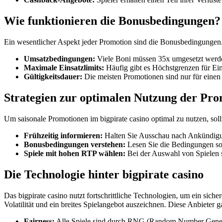
Wie funktionieren die Bonusbedingungen?
Ein wesentlicher Aspekt jeder Promotion sind die Bonusbedingungen. 
Umsatzbedingungen:
Viele Boni müssen 35x umgesetzt werde
Maximale Einsatzlimits:
Häufig gibt es Höchstgrenzen für Ei
Gültigkeitsdauer:
Die meisten Promotionen sind nur für einen
Strategien zur optimalen Nutzung der Pr
Um saisonale Promotionen im bigpirate casino optimal zu nutzen, sollt
Frühzeitig informieren:
Halten Sie Ausschau nach Ankündigu
Bonusbedingungen verstehen:
Lesen Sie die Bedingungen sor
Spiele mit hohen RTP wählen:
Bei der Auswahl von Spielen s
Die Technologie hinter bigpirate casino
Das bigpirate casino nutzt fortschrittliche Technologien, um ein sich
Volatilität und ein breites Spielangebot auszeichnen. Diese Anbieter g
Fairness:
Alle Spiele sind durch RNG (Random Number Generator