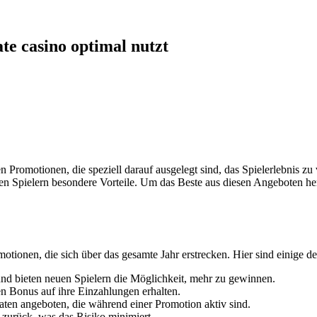
te casino optimal nutzt
len Promotionen, die speziell darauf ausgelegt sind, das Spielerlebnis
den Spielern besondere Vorteile. Um das Beste aus diesen Angeboten her
otionen, die sich über das gesamte Jahr erstrecken. Hier sind einige de
nd bieten neuen Spielern die Möglichkeit, mehr zu gewinnen.
en Bonus auf ihre Einzahlungen erhalten.
ten angeboten, die während einer Promotion aktiv sind.
e zurück, was das Risiko minimiert.