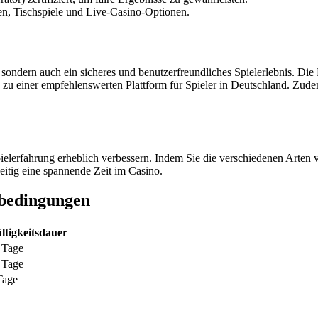
ten, Tischspiele und Live-Casino-Optionen.
n, sondern auch ein sicheres und benutzerfreundliches Spielerlebnis. D
zu einer empfehlenswerten Plattform für Spieler in Deutschland. Z
pielerfahrung erheblich verbessern. Indem Sie die verschiedenen Arte
itig eine spannende Zeit im Casino.
zbedingungen
ltigkeitsdauer
 Tage
 Tage
Tage