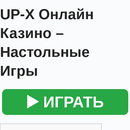
UP-X Онлайн
Казино –
Настольные
Игры
▶️ ИГРАТЬ