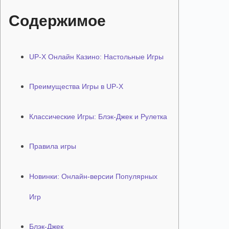
Содержимое
UP-X Онлайн Казино: Настольные Игры
Преимущества Игры в UP-X
Классические Игры: Блэк-Джек и Рулетка
Правила игры
Новинки: Онлайн-версии Популярных
Игр
Блэк-Джек