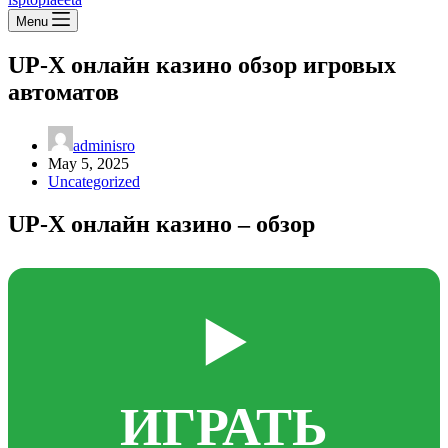
Menu
UP-X онлайн казино обзор игровых
автоматов
adminisro
May 5, 2025
Uncategorized
UP-X онлайн казино – обзор
▶️
ИГРАТЬ