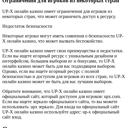
Ограничения для игроков из некоторых стран
UP-X онлайн казино имеет ограничения для игроков из
некоторых стран, что может ограничить доступ к ресурсу.
Недостаток безопасности
Некоторые игроки могут иметь сомнения о безопасности UP-
X онлайн казино, что может вызвать беспокойство.
UP-X онлайн казино имеет свои преимущества и недостатки.
Если вы ищете игорный ресурс с уникальным дизайном и
интерфейсом, большим выбором иг и бонусами, то UP-X
онлайн казино может быть для вас подходящим выбором.
Однако, если вы ищете игорный ресурс с полной
безопасностью и доступом для игроков из всех стран, то UP-X
онлайн казино может не быть для вас лучшим выбором.
Обратите внимание, что UP-X онлайн казино имеет
официальный сайт, который доступен для игроков: upx.com.
Если вы ищете зеркало официального сайта, то вы можете
использовать: upx зеркало. Для входа на официальный сайт
UP-X онлайн казино используйте адрес: up-x официальный
сайт вход.