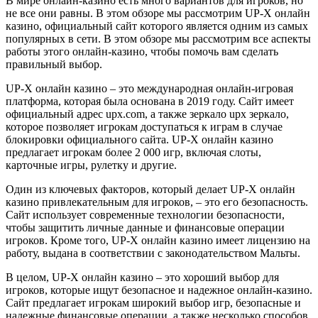
В мире онлайн-казино есть много вариантов для игроков, но
не все они равны. В этом обзоре мы рассмотрим UP-X онлайн
казино, официальный сайт которого является одним из самых
популярных в сети. В этом обзоре мы рассмотрим все аспекты
работы этого онлайн-казино, чтобы помочь вам сделать
правильный выбор.
UP-X онлайн казино – это международная онлайн-игровая
платформа, которая была основана в 2019 году. Сайт имеет
официальный адрес upx.com, а также зеркало upx зеркало,
которое позволяет игрокам доступаться к играм в случае
блокировки официального сайта. UP-X онлайн казино
предлагает игрокам более 2 000 игр, включая слоты,
карточные игры, рулетку и другие.
Один из ключевых факторов, который делает UP-X онлайн
казино привлекательным для игроков, – это его безопасность.
Сайт использует современные технологии безопасности,
чтобы защитить личные данные и финансовые операции
игроков. Кроме того, UP-X онлайн казино имеет лицензию на
работу, выдана в соответствии с законодательством Мальты.
В целом, UP-X онлайн казино – это хороший выбор для
игроков, которые ищут безопасное и надежное онлайн-казино.
Сайт предлагает игрокам широкий выбор игр, безопасные и
надежные финансовые операции, а также несколько способов