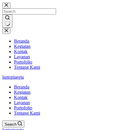
Skip
to
content
No
results
Beranda
Kegiatan
Kontak
Layanan
Portofolio
Tentang Kami
lsptopiaeeta
Beranda
Kegiatan
Kontak
Layanan
Portofolio
Tentang Kami
Search
lsptopiaeeta