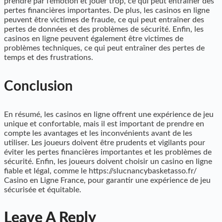
prendre par l’émotion et jouer trop, ce qui peut entraîner des
pertes financières importantes. De plus, les casinos en ligne
peuvent être victimes de fraude, ce qui peut entraîner des
pertes de données et des problèmes de sécurité. Enfin, les
casinos en ligne peuvent également être victimes de
problèmes techniques, ce qui peut entraîner des pertes de
temps et des frustrations.
Conclusion
En résumé, les casinos en ligne offrent une expérience de jeu
unique et confortable, mais il est important de prendre en
compte les avantages et les inconvénients avant de les
utiliser. Les joueurs doivent être prudents et vigilants pour
éviter les pertes financières importantes et les problèmes de
sécurité. Enfin, les joueurs doivent choisir un casino en ligne
fiable et légal, comme le https://slucnancybasketasso.fr/
Casino en Ligne France, pour garantir une expérience de jeu
sécurisée et équitable.
Leave A Reply