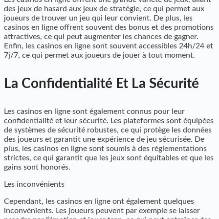
des jeux de hasard aux jeux de stratégie, ce qui permet aux
joueurs de trouver un jeu qui leur convient. De plus, les
casinos en ligne offrent souvent des bonus et des promotions
attractives, ce qui peut augmenter les chances de gagner.
Enfin, les casinos en ligne sont souvent accessibles 24h/24 et
7j/7, ce qui permet aux joueurs de jouer à tout moment.
La Confidentialité Et La Sécurité
Les casinos en ligne sont également connus pour leur
confidentialité et leur sécurité. Les plateformes sont équipées
de systèmes de sécurité robustes, ce qui protège les données
des joueurs et garantit une expérience de jeu sécurisée. De
plus, les casinos en ligne sont soumis à des réglementations
strictes, ce qui garantit que les jeux sont équitables et que les
gains sont honorés.
Les inconvénients
Cependant, les casinos en ligne ont également quelques
inconvénients. Les joueurs peuvent par exemple se laisser