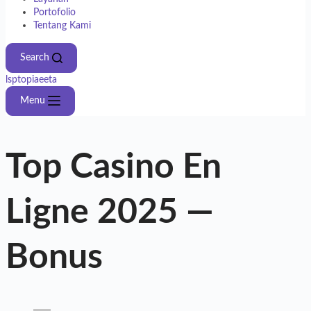
Portofolio
Tentang Kami
Search
lsptopiaeeta
Menu
Top Casino En
Ligne 2025 —
Bonus