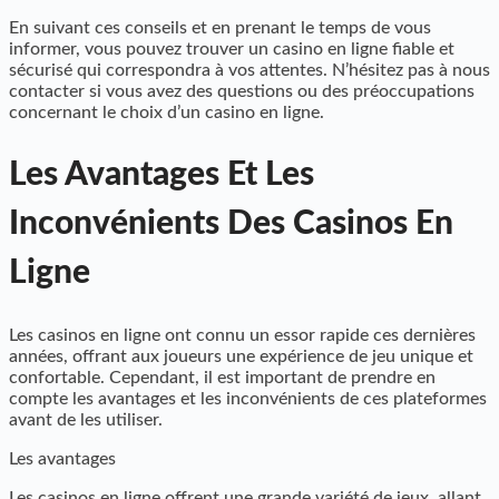
En suivant ces conseils et en prenant le temps de vous
informer, vous pouvez trouver un casino en ligne fiable et
sécurisé qui correspondra à vos attentes. N’hésitez pas à nous
contacter si vous avez des questions ou des préoccupations
concernant le choix d’un casino en ligne.
Les Avantages Et Les
Inconvénients Des Casinos En
Ligne
Les casinos en ligne ont connu un essor rapide ces dernières
années, offrant aux joueurs une expérience de jeu unique et
confortable. Cependant, il est important de prendre en
compte les avantages et les inconvénients de ces plateformes
avant de les utiliser.
Les avantages
Les casinos en ligne offrent une grande variété de jeux, allant