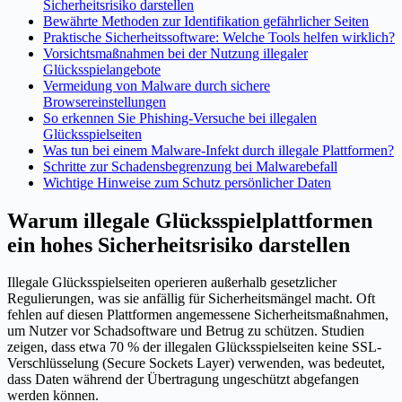
Sicherheitsrisiko darstellen
Bewährte Methoden zur Identifikation gefährlicher Seiten
Praktische Sicherheitssoftware: Welche Tools helfen wirklich?
Vorsichtsmaßnahmen bei der Nutzung illegaler
Glücksspielangebote
Vermeidung von Malware durch sichere
Browsereinstellungen
So erkennen Sie Phishing-Versuche bei illegalen
Glücksspielseiten
Was tun bei einem Malware-Infekt durch illegale Plattformen?
Schritte zur Schadensbegrenzung bei Malwarebefall
Wichtige Hinweise zum Schutz persönlicher Daten
Warum illegale Glücksspielplattformen
ein hohes Sicherheitsrisiko darstellen
Illegale Glücksspielseiten operieren außerhalb gesetzlicher
Regulierungen, was sie anfällig für Sicherheitsmängel macht. Oft
fehlen auf diesen Plattformen angemessene Sicherheitsmaßnahmen,
um Nutzer vor Schadsoftware und Betrug zu schützen. Studien
zeigen, dass etwa 70 % der illegalen Glücksspielseiten keine SSL-
Verschlüsselung (Secure Sockets Layer) verwenden, was bedeutet,
dass Daten während der Übertragung ungeschützt abgefangen
werden können.