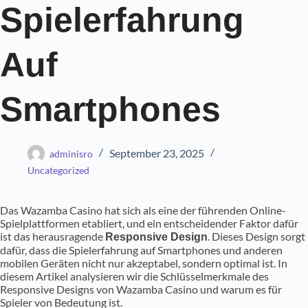
Spielerfahrung
Auf
Smartphones
September 23, 2025
adminisro
Uncategorized
Das Wazamba Casino hat sich als eine der führenden Online-
Spielplattformen etabliert, und ein entscheidender Faktor dafür
ist das herausragende
. Dieses Design sorgt
Responsive Design
dafür, dass die Spielerfahrung auf Smartphones und anderen
mobilen Geräten nicht nur akzeptabel, sondern optimal ist. In
diesem Artikel analysieren wir die Schlüsselmerkmale des
Responsive Designs von Wazamba Casino und warum es für
Spieler von Bedeutung ist.