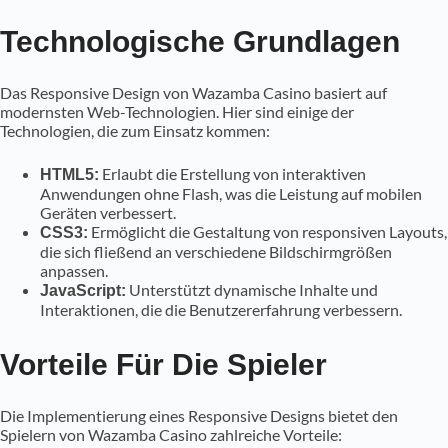
Technologische Grundlagen
Das Responsive Design von Wazamba Casino basiert auf
modernsten Web-Technologien. Hier sind einige der
Technologien, die zum Einsatz kommen:
Erlaubt die Erstellung von interaktiven
HTML5:
Anwendungen ohne Flash, was die Leistung auf mobilen
Geräten verbessert.
Ermöglicht die Gestaltung von responsiven Layouts,
CSS3:
die sich fließend an verschiedene Bildschirmgrößen
anpassen.
Unterstützt dynamische Inhalte und
JavaScript:
Interaktionen, die die Benutzererfahrung verbessern.
Vorteile Für Die Spieler
Die Implementierung eines Responsive Designs bietet den
Spielern von Wazamba Casino zahlreiche Vorteile: