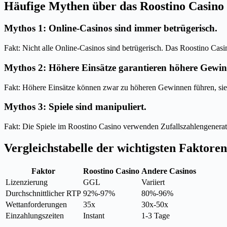
Häufige Mythen über das Roostino Casino
Mythos 1: Online-Casinos sind immer betrügerisch.
Fakt: Nicht alle Online-Casinos sind betrügerisch. Das Roostino Casino
Mythos 2: Höhere Einsätze garantieren höhere Gewin
Fakt: Höhere Einsätze können zwar zu höheren Gewinnen führen, sie e
Mythos 3: Spiele sind manipuliert.
Fakt: Die Spiele im Roostino Casino verwenden Zufallszahlengenerator
Vergleichstabelle der wichtigsten Faktoren
Faktor
Roostino Casino
Andere Casinos
Lizenzierung
GGL
Variiert
Durchschnittlicher RTP
92%-97%
80%-96%
Wettanforderungen
35x
30x-50x
Einzahlungszeiten
Instant
1-3 Tage