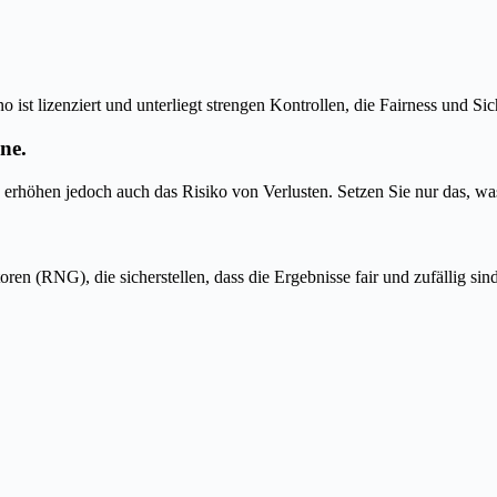
 ist lizenziert und unterliegt strengen Kontrollen, die Fairness und Sic
ne.
rhöhen jedoch auch das Risiko von Verlusten. Setzen Sie nur das, was 
en (RNG), die sicherstellen, dass die Ergebnisse fair und zufällig sind