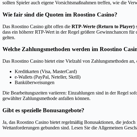
sollten Spieler auch eigene Vorsichtsmaßnahmen treffen, wie die Ve
Wie fair sind die Quoten im Roostino Casino?
Das Roostino Casino gibt offen die
RTP-Werte (Return to Player)
s
dass ein höherer RTP-Wert in der Regel größere Gewinnchancen für d
gelten.
Welche Zahlungsmethoden werden im Roostino Casin
Das Roostino Casino bietet eine Vielzahl von Zahlungsmethoden an, 
Kreditkarten (Visa, MasterCard)
e-Wallets (PayPal, Neteller, Skrill)
Banküberweisungen
Die Bearbeitungszeiten variieren: Einzahlungen sind in der Regel so
gewählter Zahlungsmethode anfallen können.
Gibt es spezielle Bonusangebote?
Ja, das Roostino Casino bietet regelmäßig Bonusaktionen, die jedoch
Wettanforderungen gebunden sind. Lesen Sie die Allgemeinen Gesch