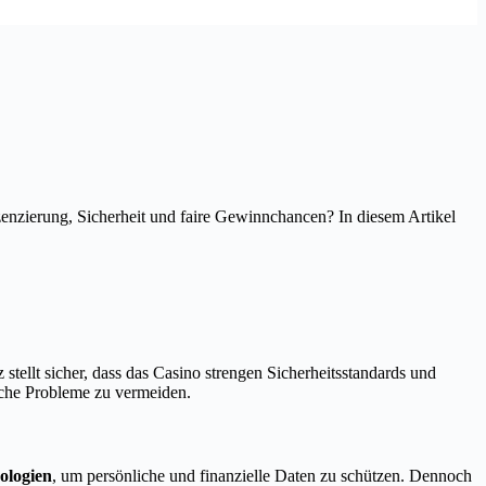
izenzierung, Sicherheit und faire Gewinnchancen? In diesem Artikel
 stellt sicher, dass das Casino strengen Sicherheitsstandards und
liche Probleme zu vermeiden.
ologien
, um persönliche und finanzielle Daten zu schützen. Dennoch