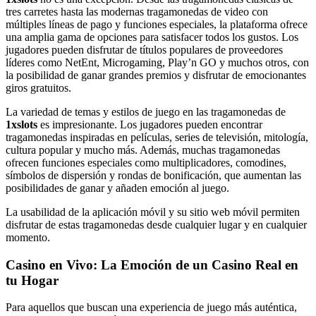
tres carretes hasta las modernas tragamonedas de video con
múltiples líneas de pago y funciones especiales, la plataforma ofrece
una amplia gama de opciones para satisfacer todos los gustos. Los
jugadores pueden disfrutar de títulos populares de proveedores
líderes como NetEnt, Microgaming, Play’n GO y muchos otros, con
la posibilidad de ganar grandes premios y disfrutar de emocionantes
giros gratuitos.
La variedad de temas y estilos de juego en las tragamonedas de
1xslots
es impresionante. Los jugadores pueden encontrar
tragamonedas inspiradas en películas, series de televisión, mitología,
cultura popular y mucho más. Además, muchas tragamonedas
ofrecen funciones especiales como multiplicadores, comodines,
símbolos de dispersión y rondas de bonificación, que aumentan las
posibilidades de ganar y añaden emoción al juego.
La usabilidad de la aplicación móvil y su sitio web móvil permiten
disfrutar de estas tragamonedas desde cualquier lugar y en cualquier
momento.
Casino en Vivo: La Emoción de un Casino Real en
tu Hogar
Para aquellos que buscan una experiencia de juego más auténtica,