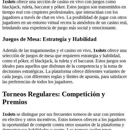
1xslots
ofrece una sección de casino en vivo con juegos como
blackjack, ruleta, baccarat y póker. Estos juegos son transmitidos en
tiempo real con crupieres profesionales, que interactúan con los
jugadores a través de chat en vivo. La posibilidad de jugar con otros
jugadores en un entorno virtual recrea la atmósfera de un casino real,
brindando una experiencia de juego más social y emocionante.
Juegos de Mesa: Estrategia y Habilidad
Además de las tragamonedas y el casino en vivo,
1xslots
ofrece una
selección de juegos de mesa que requieren estrategia y habilidad,
como el póker, el blackjack, la ruleta y el baccarat. Estos juegos son
ideales para aquellos que disfrutan de la competencia y la toma de
decisiones estratégicas. La plataforma ofrece diferentes variantes de
cada juego, con diferentes reglas y límites de apuesta, para satisfacer
las preferencias de todos los jugadores.
Torneos Regulares: Competición y
Premios
1xslots
se distingue por sus frecuentes torneos de azar con premios
en efectivo y otros incentivos. Estos torneos ofrecen a los jugadores
la oportunidad de competir contra otros usuarios de la plataforma y
demostrar sus habilidades y suerte. Los torneos suelen tener