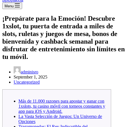
Menu
¡Prepárate para la Emoción! Descubre
1xslot, tu puerta de entrada a miles de
slots, ruletas y juegos de mesa, bonos de
bienvenida y cashback semanal para
disfrutar de entretenimiento sin límites en
tu móvil.
adminisro
September 1, 2025
Uncategorized
Más de 11.000 razones para apostar y ganar con
1xslots, tu casino móvil con torneos constantes y
app para iOS y Android.
La Vasta Selección de Juegos: Un Universo de
Opciones
Tragamonedas: El Rey Indiscutible del