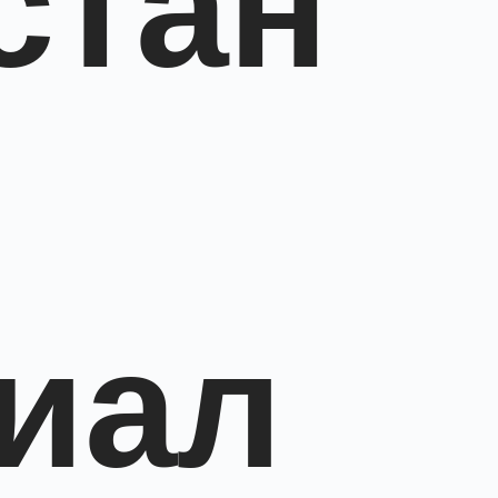
стан
иал