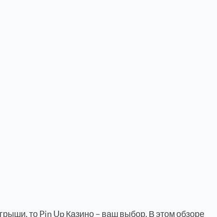
рыши, то Pin Up Казино – ваш выбор. В этом обзоре