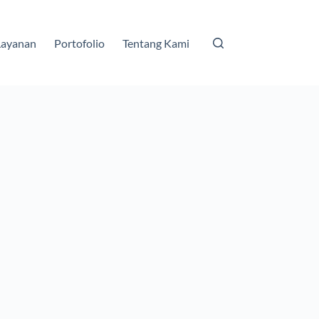
Layanan
Portofolio
Tentang Kami