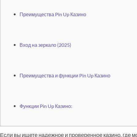
Преимущества Pin Up Казино
Вход на зеркало (2025)
Преимущества и функции Pin Up Казино
Функции Pin Up Казино:
Если вы ищете надежное и проверенное казино, где м