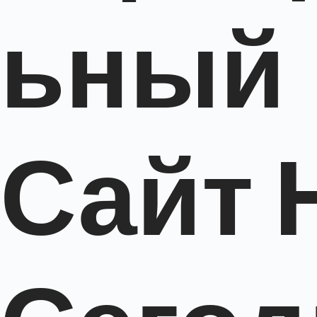
Ьный
Сайт 