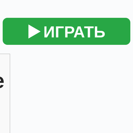
▶️ ИГРАТЬ
е