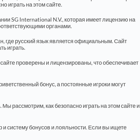
о играть на этом сайте.
ии SG International N.V., которая имеет лицензию на
 соответствующими органами.
ан, где русский язык является официальным. Сайт
ть играть.
на сайте проверены и лицензированы, что обеспечивает
риветственный бонус, а постоянные игроки могут
ь. Мы рассмотрим, как безопасно играть на этом сайте и
р и систему бонусов и лояльности. Если вы ищете