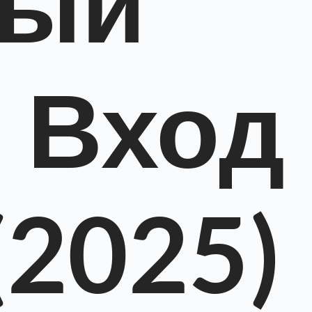
ный
п Вход
(2025)