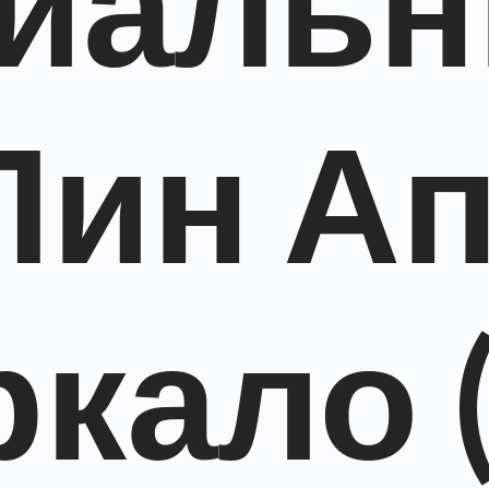
иаль
Пин А
ркало 