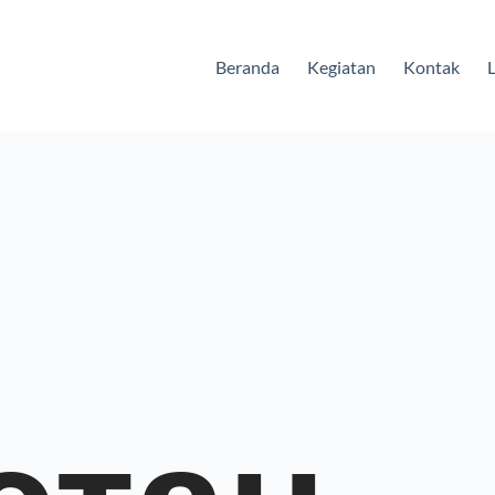
Beranda
Kegiatan
Kontak