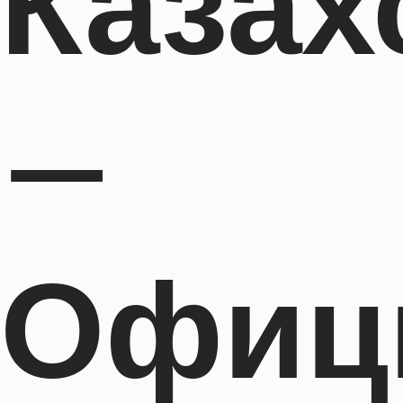
Казах
—
Офиц