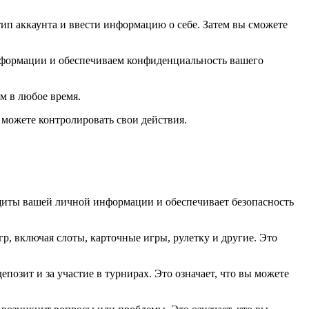
тип аккаунта и ввести информацию о себе. Затем вы сможете
информации и обеспечиваем конфиденциальность вашего
м в любое время.
е можете контролировать свои действия.
ащиты вашей личной информации и обеспечивает безопасность
р, включая слоты, карточные игры, рулетку и другие. Это
позит и за участие в турнирах. Это означает, что вы можете