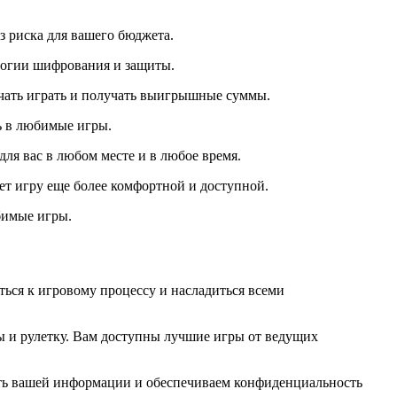
з риска для вашего бюджета.
логии шифрования и защиты.
ачать играть и получать выигрышные суммы.
ть в любимые игры.
для вас в любом месте и в любое время.
ет игру еще более комфортной и доступной.
бимые игры.
ться к игровому процессу и насладиться всеми
ры и рулетку. Вам доступны лучшие игры от ведущих
ость вашей информации и обеспечиваем конфиденциальность