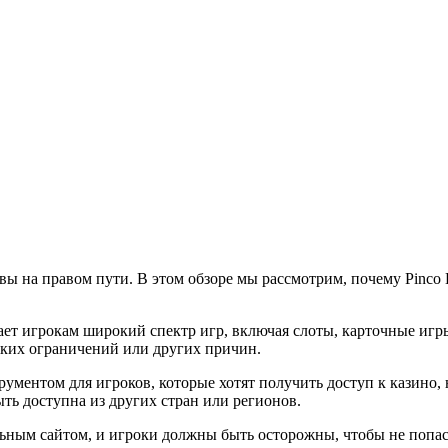
вы на правом пути. В этом обзоре мы рассмотрим, почему Pinco 
гает игрокам широкий спектр игр, включая слоты, карточные игр
ских ограничений или других причин.
ументом для игроков, которые хотят получить доступ к казино, н
ть доступна из других стран или регионов.
альным сайтом, и игроки должны быть осторожны, чтобы не поп