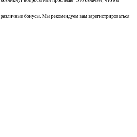
 возникнут вопросы или проблемы. Это означает, что вы
и различные бонусы. Мы рекомендуем вам зарегистрироваться