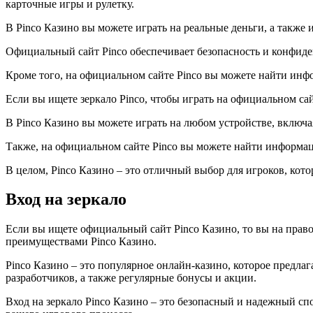
карточные игры и рулетку.
В Pinco Казино вы можете играть на реальные деньги, а также
Официальный сайт Pinco обеспечивает безопасность и конфид
Кроме того, на официальном сайте Pinco вы можете найти инф
Если вы ищете зеркало Pinco, чтобы играть на официальном сай
В Pinco Казино вы можете играть на любом устройстве, включа
Также, на официальном сайте Pinco вы можете найти информац
В целом, Pinco Казино – это отличный выбор для игроков, кот
Вход на зеркало
Если вы ищете официальный сайт Pinco Казино, то вы на право
преимуществами Pinco Казино.
Pinco Казино – это популярное онлайн-казино, которое предла
разработчиков, а также регулярные бонусы и акции.
Вход на зеркало Pinco Казино – это безопасный и надежный с