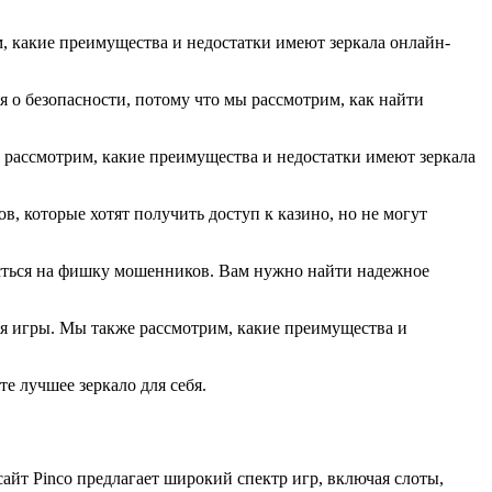
м, какие преимущества и недостатки имеют зеркала онлайн-
ся о безопасности, потому что мы рассмотрим, как найти
ы рассмотрим, какие преимущества и недостатки имеют зеркала
в, которые хотят получить доступ к казино, но не могут
асться на фишку мошенников. Вам нужно найти надежное
для игры. Мы также рассмотрим, какие преимущества и
те лучшее зеркало для себя.
айт Pinco предлагает широкий спектр игр, включая слоты,