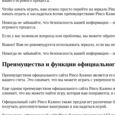
вашего игрового процесса.
Чтобы начать играть, вам нужно просто перейти на зеркало Pin
начать играть и насладиться всеми преимуществами Pinco Кази
Никогда не забывайте, что безопасность вашей информации –
игрового процесса.
Если у вас возникли вопросы или проблемы, вы можете обрати
Важно! Вам не рекомендуется использовать зеркало, если вы не
Никогда не забывайте, что безопасность вашей информации – н
Преимущества и функции официального
Преимуществом официального сайта Pinco Казино является его
вашего счета. Это означает, что вы можете играть с увереннос
Еще одним преимуществом официального сайта Pinco Казино явл
означает, что вы можете найти игру, которая вам понравится, и
Официальный сайт Pinco Казино также предлагает различные бо
получать дополнительные выигрыши и насладиться игрой.