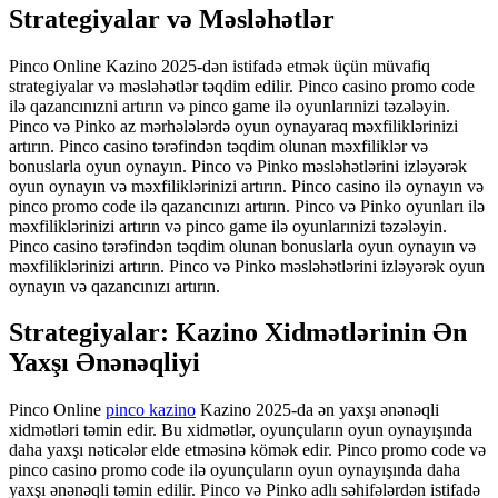
Strategiyalar və Məsləhətlər
Pinco Online Kazino 2025-dən istifadə etmək üçün müvafiq
strategiyalar və məsləhətlər təqdim edilir. Pinco casino promo code
ilə qazancınızni artırın və pinco game ilə oyunlarınizi təzələyin.
Pinco və Pinko az mərhələlərdə oyun oynayaraq məxfiliklərinizi
artırın. Pinco casino tərəfindən təqdim olunan məxfiliklər və
bonuslarla oyun oynayın. Pinco və Pinko məsləhətlərini izləyərək
oyun oynayın və məxfiliklərinizi artırın. Pinco casino ilə oynayın və
pinco promo code ilə qazancınızı artırın. Pinco və Pinko oyunları ilə
məxfiliklərinizi artırın və pinco game ilə oyunlarınizi təzələyin.
Pinco casino tərəfindən təqdim olunan bonuslarla oyun oynayın və
məxfiliklərinizi artırın. Pinco və Pinko məsləhətlərini izləyərək oyun
oynayın və qazancınızı artırın.
Strategiyalar: Kazino Xidmətlərinin Ən
Yaxşı Ənənəqliyi
Pinco Online
pinco kazino
Kazino 2025-da ən yaxşı ənənəqli
xidmətləri təmin edir. Bu xidmətlər, oyunçuların oyun oynayışında
daha yaxşı nəticələr elde etməsinə kömək edir. Pinco promo code və
pinco casino promo code ilə oyunçuların oyun oynayışında daha
yaxşı ənənəqli təmin edilir. Pinco və Pinko adlı səhifələrdən istifadə