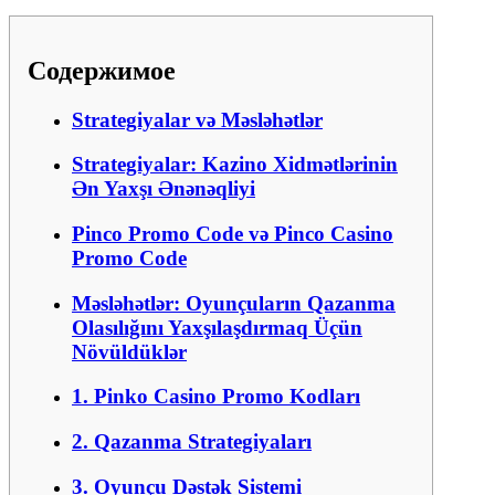
Содержимое
Strategiyalar və Məsləhətlər
Strategiyalar: Kazino Xidmətlərinin
Ən Yaxşı Ənənəqliyi
Pinco Promo Code və Pinco Casino
Promo Code
Məsləhətlər: Oyunçuların Qazanma
Olasılığını Yaxşılaşdırmaq Üçün
Növüldüklər
1. Pinko Casino Promo Kodları
2. Qazanma Strategiyaları
3. Oyunçu Dəstək Sistemi