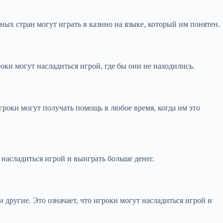
зных стран могут играть в казино на языке, который им понятен.
оки могут насладиться игрой, где бы они не находились.
игроки могут получать помощь в любое время, когда им это
т насладиться игрой и выиграть больше денег.
другие. Это означает, что игроки могут насладиться игрой и