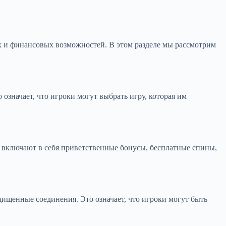
х и финансовых возможностей. В этом разделе мы рассмотрим
о означает, что игроки могут выбрать игру, которая им
х включают в себя приветственные бонусы, бесплатные спины,
ищенные соединения. Это означает, что игроки могут быть