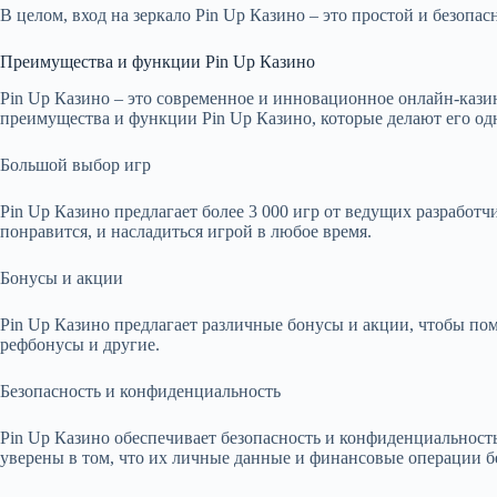
В целом, вход на зеркало Pin Up Казино – это простой и безопа
Преимущества и функции Pin Up Казино
Pin Up Казино – это современное и инновационное онлайн-кази
преимущества и функции Pin Up Казино, которые делают его од
Большой выбор игр
Pin Up Казино предлагает более 3 000 игр от ведущих разработчи
понравится, и насладиться игрой в любое время.
Бонусы и акции
Pin Up Казино предлагает различные бонусы и акции, чтобы пом
рефбонусы и другие.
Безопасность и конфиденциальность
Pin Up Казино обеспечивает безопасность и конфиденциальност
уверены в том, что их личные данные и финансовые операции б