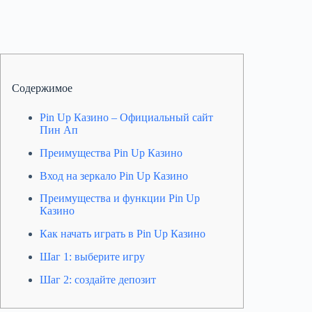
Содержимое
Pin Up Казино – Официальный сайт
Пин Ап
Преимущества Pin Up Казино
Вход на зеркало Pin Up Казино
Преимущества и функции Pin Up
Казино
Как начать играть в Pin Up Казино
Шаг 1: выберите игру
Шаг 2: создайте депозит