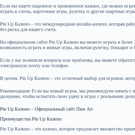
Если вы ищете надежное и проверенное казино, где можно игр
играть в слоты, карточные игры, рулетку и другие азартные игр
Pin Up Казино – это международная онлайн-казино, которая рабо
без риска для вашего счета.
На официальном сайте Pin Up Казино вы можете играть в более 3 
возможность играть в живые игры, включая рулетку, бэккарат и b
Если у вас возникли вопросы или проблемы, вы можете обратитьс
электронную почту или телефон.
В целом, Pin Up Казино – это отличный выбор для игроков, ко
Рекомендация: Если вы новый игрок, мы рекомендуем начать с и
дилерами, чтобы испытать свою удачу в играх с реальными диле
Pin Up Казино – Официальный сайт Пин Ап
Преимущества Pin Up Казино
Pin Up Казино – это казино, которое предлагает множество преи