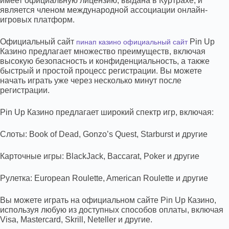
имеет официальную лицензию, выдана в Куртрахе, и
является членом международной ассоциации онлайн-
игровых платформ.
Официальный сайт
Pin Up
пинап казино официальный сайт
Казино предлагает множество преимуществ, включая
высокую безопасность и конфиденциальность, а также
быстрый и простой процесс регистрации. Вы можете
начать играть уже через несколько минут после
регистрации.
Pin Up Казино предлагает широкий спектр игр, включая:
Слоты: Book of Dead, Gonzo’s Quest, Starburst и другие
Карточные игры: BlackJack, Baccarat, Poker и другие
Рулетка: European Roulette, American Roulette и другие
Вы можете играть на официальном сайте Pin Up Казино,
используя любую из доступных способов оплаты, включая
Visa, Mastercard, Skrill, Neteller и другие.