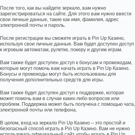
После того, как вы найдете зеркало, вам нужно
зарегистрироваться на сайте. Для этого вам нужно ввести
свои личные данные, такие как имя, фамилия, адрес
электронной почты и пароль.
После регистрации вы сможете играть в Pin Up Казино,
используя свои личные данные. Вам будет доступен доступ
к игровым автоматам, рулетке, покеру и другим играм.
Вам также будет доступен доступ к бонусам и промокодам,
которые могут помочь вам начать играть в Pin Up Казино.
Бонусы и промокоды могут быть использованы для
получения дополнительных средств для игры.
Вам также будет доступен доступ к поддержке, которая
может помочь вам в случае каких-либо вопросов или
проблем. Поддержка может быть получена с помощью чата,
электронной почты или телефона.
В целом, вход на зеркало Pin Up Казино – это простой и
безопасный способ играть в Pin Up Казино. Вам не нужно
использовать официальный сайт, чтобы играть в Pin Up