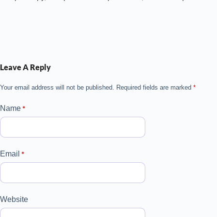
Leave A Reply
Your email address will not be published.
Required fields are marked
*
*
Name
*
Email
Website