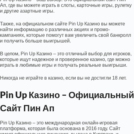
Ап, где вы можете играть в слоты, карточные игры, рулетку
и другие азартные игры.
Также, на официальном сайте Pin Up Казино вы можете
найти информацию о различных акциях и промо-
кампаниях, которые помогут вам увеличить свой банкролл
и получить больше выигрышей.
В целом, Pin Up Казино – это отличный выбор для игроков,
которые ищут надежное и проверенное казино, где можно
играть в любимые игры и получать реальные выигрыши.
Никогда не играйте в казино, если вы не достигли 18 лет.
Pin Up Казино – Официальный
Сайт Пин Ап
Pin Up Казино – это международная онлайн-игровая
платформа, которая была основана в 2016 году. Сайт