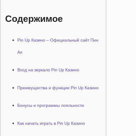
Содержимое
Pin Up Казино – Официальный сайт Пин
Ап
Вход на зеркало Pin Up Казино
Преимущества и функции Pin Up Казино
Бонусы и программы лояльности
Как начать играть в Pin Up Казино