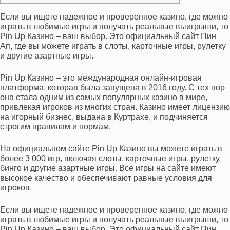
Если вы ищете надежное и проверенное казино, где можно
играть в любимые игры и получать реальные выигрыши, то
Pin Up Казино – ваш выбор. Это официальный сайт Пин
Ап, где вы можете играть в слоты, карточные игры, рулетку
и другие азартные игры.
Pin Up Казино – это международная онлайн-игровая
платформа, которая была запущена в 2016 году. С тех пор
она стала одним из самых популярных казино в мире,
привлекая игроков из многих стран. Казино имеет лицензию
на игорный бизнес, выдана в Куртрахе, и подчиняется
строгим правилам и нормам.
На официальном сайте Pin Up Казино вы можете играть в
более 3 000 игр, включая слоты, карточные игры, рулетку,
бинго и другие азартные игры. Все игры на сайте имеют
высокое качество и обеспечивают равные условия для
игроков.
Если вы ищете надежное и проверенное казино, где можно
играть в любимые игры и получать реальные выигрыши, то
Pin Up Казино – ваш выбор. Это официальный сайт Пин