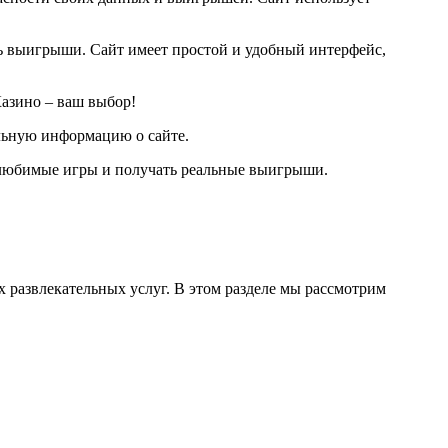
ть выигрыши. Сайт имеет простой и удобный интерфейс,
Казино – ваш выбор!
ельную информацию о сайте.
в любимые игры и получать реальные выигрыши.
х развлекательных услуг. В этом разделе мы рассмотрим