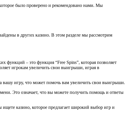
 которое было проверено и рекомендовано нами. Мы
найдены в других казино. В этом разделе мы рассмотрим
их функций – это функция “Free Spins”, которая позволяет
воляет игрокам увеличить свои выигрыши, играя в
за вашу игру, что может помочь вам увеличить свои выигрыши.
емени. Это означает, что вы можете получить помощь и ответы
ы ищете казино, которое предлагает широкий выбор игр и