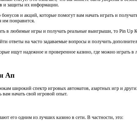
ов и защиты их информации.
 бонусов и акций, которые помогут вам начать играть и получа
я им понравится.
ать в любимые игры и получать реальные выигрыши, то Pin Up 
найти ответы на часто задаваемые вопросы и получить дополнит
оторые ищут надежное и проверенное казино, где можно играть 
н Ап
рокам широкий спектр игровых автоматов, азартных игр и други
 вам начать свой игровой опыт.
ют его одним из лучших казино в сети. В частности, это: