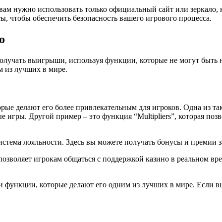
 вам нужно использовать только официальный сайт или зеркало,
ы, чтобы обеспечить безопасность вашего игрового процесса.
о
получать выигрыши, используя функции, которые не могут быть 
 из лучших в мире.
рые делают его более привлекательным для игроков. Одна из так
 игры. Другой пример – это функция “Multipliers”, которая поз
истема лояльности. Здесь вы можете получать бонусы и премии 
 позволяет игрокам общаться с поддержкой казино в реальном вр
и функции, которые делают его одним из лучших в мире. Если в