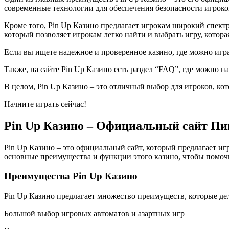
современные технологии для обеспечения безопасности игрок
Кроме того, Pin Up Казино предлагает игрокам широкий спектр
который позволяет игрокам легко найти и выбрать игру, котора
Если вы ищете надежное и проверенное казино, где можно игр
Также, на сайте Pin Up Казино есть раздел “FAQ”, где можно 
В целом, Pin Up Казино – это отличный выбор для игроков, к
Начните играть сейчас!
Pin Up Казино – Официальный сайт Пи
Pin Up Казино – это официальный сайт, который предлагает иг
основные преимущества и функции этого казино, чтобы помочь
Преимущества Pin Up Казино
Pin Up Казино предлагает множество преимуществ, которые дела
Большой выбор игровых автоматов и азартных игр