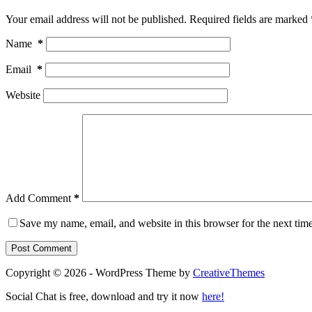
Your email address will not be published.
Required fields are marked
Name
*
Email
*
Website
Add Comment
*
Save my name, email, and website in this browser for the next tim
Post Comment
Copyright © 2026 - WordPress Theme by
CreativeThemes
Social Chat is free, download and try it now
here!