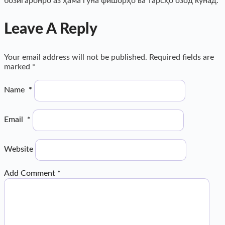
бозигаронро аз ҳама гуна фишорҳо ва тарсҳо озод кунад.
Leave A Reply
Your email address will not be published.
Required fields are
marked
*
Name
*
Email
*
Website
Add Comment
*