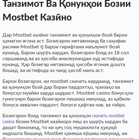
Танзимот Ва Қонунҳои Бозии
Mostbet Казӣно
Дар Mostbet казӣно танзимот ва қонунҳои бозӣ барои
ҳамагон ягона аст. Бозигарон метавонанд ба саҳифаи
расмии Mostbet tj барои гирифтани маълумот бозӣ
кунанд. Барои шурӯъ кардан, бозигарон бояд аз 18 сол
сершаванд ва аз ҳисоби амалкунандаи худ истифода
кунанд. Ҳар бозигар метавонад ҳисоби ягонае дошта
бошад, ва истифода аз чанд ҳисоб манъ аст.
Барои бозигарон, ки mostbet скачать кардаанд, танзимот
ва қонунҳои бозӣ дар бораи пардохтҳо, ҷоизаҳо ва
бонусҳо муайян карда шудааст. Mostbet casino бонусҳои
гуногунро барои бозигарон пешкаш мекунад, аз қабили
бонуси аввалин пардохт, бонуси ҳафтаи нав, ва ғайра.
Бозигарон бояд танзимот ва қонунҳои
скачать mostbet
бозии Mostbet казӣноро пеш аз шурӯъ кардан ба
casino
дққат бихонанд, то ки ҳеҷ гоҳ мушкилоти ҳуқуқӣ
надошта бошанд. Mostbet ҳамеша кӯшиш мекунад, ки