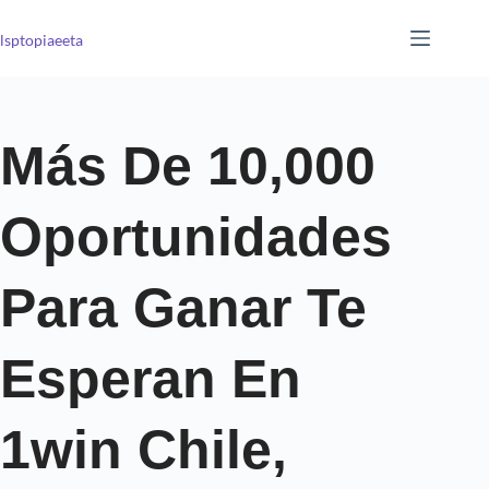
lsptopiaeeta
Más De 10,000
Oportunidades
Para Ganar Te
Esperan En
1win Chile,