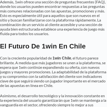
Además, 1win ofrece una sección de preguntas frecuentes (FAQ),
donde los usuarios pueden encontrar respuestas a las preguntas
más comunes relacionadas con las apuestas, promociones y más.
Esto es especialmente útil para aquellos que son nuevos en el
sitio y buscan familiarizarse con la plataforma rápidamente. La
combinación de un servicio al cliente accesible y una sección de
ayuda bien estructurada establece una experiencia de juego más
fluida para todos los usuarios.
El Futuro De 1win En Chile
Con la creciente popularidad de
, el futuro parece
1win Chile
brillante. A medida que más jugadores se unen a la plataforma, se
espera que 1win continúe expandiendo su oferta, con nuevos
juegos y mayores promociones. La adaptabilidad de la plataforma
y su compromiso con la satisfacción del cliente son indicadores
clave de que seguirá siendo un jugador importante en el mercado
de las apuestas en línea en Chile.
Asimismo, el desarrollo tecnológico y la innovación constante en
la experiencia del usuario garantizarán que 1win se mantenga a la
vanguardia en el sector, ofreciendo siempre lo mejor a sus