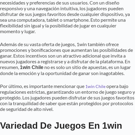
necesidades y preferencias de sus usuarios. Con un diseño
responsivo y una navegación intuitiva, los jugadores pueden
disfrutar de sus juegos favoritos desde cualquier dispositivo, ya
sea una computadora, tablet o smartphone. Esto permite una
flexibilidad sin igual y la posibilidad de jugar en cualquier
momento y lugar.
Además de su vasta oferta de juegos, 1win también ofrece
promociones y bonificaciones que aumentan las posibilidades de
ganar. Estos incentivos son un atractivo adicional que invita a
nuevos jugadores a registrarse y a disfrutar de la plataforma. En
resumen,
no es solo un sitio de apuestas, es un lugar
1win Chile
donde la emoción y la oportunidad de ganar son inagotables.
Por último, es importante mencionar que
opera bajo
1win Chile
regulaciones estrictas, garantizando un entorno de juego seguro y
protegido. Los jugadores pueden disfrutar de sus juegos favoritos
con la tranquilidad de saber que están protegidos por protocolos
de seguridad de alto nivel.
Variedad De Juegos En 1win