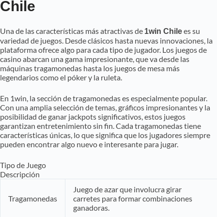
Chile
Una de las características más atractivas de
es su
1win Chile
variedad de juegos. Desde clásicos hasta nuevas innovaciones, la
plataforma ofrece algo para cada tipo de jugador. Los juegos de
casino abarcan una gama impresionante, que va desde las
máquinas tragamonedas hasta los juegos de mesa más
legendarios como el póker y la ruleta.
En 1win, la sección de tragamonedas es especialmente popular.
Con una amplia selección de temas, gráficos impresionantes y la
posibilidad de ganar jackpots significativos, estos juegos
garantizan entretenimiento sin fin. Cada tragamonedas tiene
características únicas, lo que significa que los jugadores siempre
pueden encontrar algo nuevo e interesante para jugar.
Tipo de Juego
Descripción
Juego de azar que involucra girar
Tragamonedas
carretes para formar combinaciones
ganadoras.