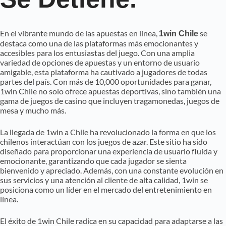
En el vibrante mundo de las apuestas en línea,
se
1win Chile
destaca como una de las plataformas más emocionantes y
accesibles para los entusiastas del juego. Con una amplia
variedad de opciones de apuestas y un entorno de usuario
amigable, esta plataforma ha cautivado a jugadores de todas
partes del país. Con más de 10,000 oportunidades para ganar,
1win Chile no solo ofrece apuestas deportivas, sino también una
gama de juegos de casino que incluyen tragamonedas, juegos de
mesa y mucho más.
La llegada de 1win a Chile ha revolucionado la forma en que los
chilenos interactúan con los juegos de azar. Este sitio ha sido
diseñado para proporcionar una experiencia de usuario fluida y
emocionante, garantizando que cada jugador se sienta
bienvenido y apreciado. Además, con una constante evolución en
sus servicios y una atención al cliente de alta calidad, 1win se
posiciona como un líder en el mercado del entretenimiento en
línea.
El éxito de 1win Chile radica en su capacidad para adaptarse a las