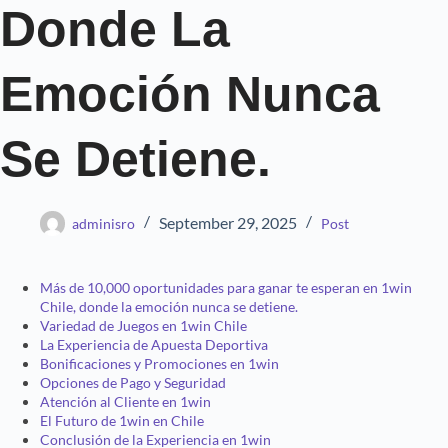
Donde La
Emoción Nunca
Se Detiene.
September 29, 2025
adminisro
Post
Más de 10,000 oportunidades para ganar te esperan en 1win
Chile, donde la emoción nunca se detiene.
Variedad de Juegos en 1win Chile
La Experiencia de Apuesta Deportiva
Bonificaciones y Promociones en 1win
Opciones de Pago y Seguridad
Atención al Cliente en 1win
El Futuro de 1win en Chile
Conclusión de la Experiencia en 1win