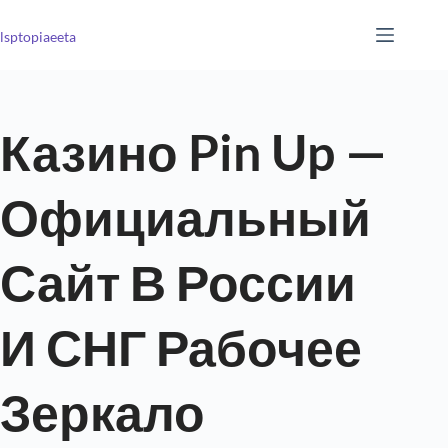
lsptopiaeeta
Казино Pin Up —
Официальный
Сайт В России
И СНГ Рабочее
Зеркало