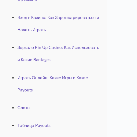
Вход в Казино: Как Зарегистрироваться и
Начать Играть
Зеркало Pin Up Casino: Как Использовать
и Какие Вantages
Играть Онлайн: Какие Игры и Какие
Payouts
Слоты
Таблица Payouts