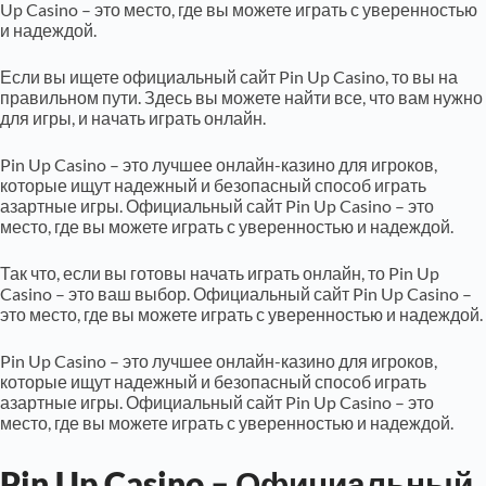
Up Casino – это место, где вы можете играть с уверенностью
и надеждой.
Если вы ищете официальный сайт Pin Up Casino, то вы на
правильном пути. Здесь вы можете найти все, что вам нужно
для игры, и начать играть онлайн.
Pin Up Casino – это лучшее онлайн-казино для игроков,
которые ищут надежный и безопасный способ играть
азартные игры. Официальный сайт Pin Up Casino – это
место, где вы можете играть с уверенностью и надеждой.
Так что, если вы готовы начать играть онлайн, то Pin Up
Casino – это ваш выбор. Официальный сайт Pin Up Casino –
это место, где вы можете играть с уверенностью и надеждой.
Pin Up Casino – это лучшее онлайн-казино для игроков,
которые ищут надежный и безопасный способ играть
азартные игры. Официальный сайт Pin Up Casino – это
место, где вы можете играть с уверенностью и надеждой.
Pin Up Casino – Официальный