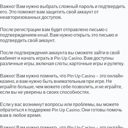
Важно! Вам нужно выбрать сложный пароль и подтвердить
его. Это поможет вам защитить свой аккаунт от
неавторизованных доступов.
После регистрации вам будет отправлено письмо с
подтверждением email. Вам нужно открыть это письмо и
подтвердить свой аккаунт.
После подтверждения аккаунта вы сможете зайти в свой
кабинет и начать играть в Pin Up Casino. Вам доступны
различные игры, включая слоты, карточные игры и рулетку.
Важно! Вам нужно помнить, что Pin Up Casino – это онлайн-
казино, и вам нужно быть внимательным при игре. Не
играйте больше, чем можете себе позволить, и не играйте,
если вы не уверены в своих способностях.
Если у вас возникнут вопросы или проблемы, вы можете
обратиться к поддержке Pin Up Casino. Они готовы помочь
вам в любое время.
Важно! Вам нужно помнить, что Pin Up Casino – это онлайн-