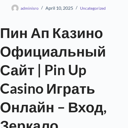
April 10, 2025
adminisro
Uncategorized
Пин Ап Казино
Официальный
Сайт | Pin Up
Casino Играть
Онлайн – Вход,
Зеркало