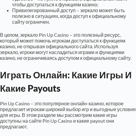
чтобы доступаться к функциям казино;
Привилегированный доступ – зеркало может быть
полезно в ситуациях, когда доступ к официальному
сайту ограничен.
В целом, зеркало Pin Up Casino – это полезный ресурс,
который может помочь игрокам доступаться к функциям
казино, не открывая официального сайта. Используя
зеркало, игроки могут насладиться играми и функциями
казино, не ограничиваясь доступом к официальному сайту.
Играть Онлайн: Какие Игры И
Какие Payouts
Pin Up Casino – это популярное онлайн-казино, которое
предлагает игрокам широкий выбор игр и выгодные условия
для игры. В этом разделе мы рассмотрим какие игры
доступны на сайте Pin Up Casino и какие payout они
предлагают.