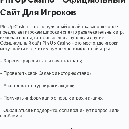
Сайт Для Игроков
Pin Up Casino – это популярный онлайн-казино, которое
предлагает игрокам широкий спектр развлекательных игр,
включая слоты, карточные игры, рулетку и другие.
Официальный сайт Pin Up Casino – это место, где игроки
могут найти все, что им нужно для комфортной игры.
– Зарегистрироваться и начать играть;
– Проверить свой баланс и историю ставок;
– Участвовать в турнирах и акциях;
– Получать информацию о новых играх и акциях;
– Обращаться к поддержке, если возникнут вопросы или
проблемы.