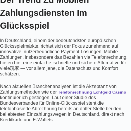
Zahlungsdiensten Im
Glücksspiel
In Deutschland, einem der bedeutendsten europäischen
Glücksspielmärkte, richtet sich der Fokus zunehmend auf
innovative, nutzerfreundliche Payment-Lösungen. Mobile
Zahlungen, insbesondere das Bezahlen via Telefonrechnung,
bieten hier eine einfache, schnelle und sichere Alternative für
viele玩家 — vor allem jene, die Datenschutz und Komfort
schätzen.
Nach aktuellen Branchenanalysen ist die Akzeptanz von
Zahlungsmethoden wie der
Telefonrechnung Echtgeld Casino
kontinuierlich gestiegen. Laut einer Studie des
Bundesverbandes für Online-Glücksspiel steht die
telefonbasierte Abrechnung bereits an dritter Stelle bei den
beliebtesten Einzahlungswegen in Deutschland, direkt nach
Kreditkarte und E-Wallets.