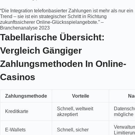
“Die Integration telefonbasierter Zahlungen ist mehr als nur ein
Trend – sie ist ein strategischer Schritt in Richtung
zukunftssicherer Online-Glücksspielangebote.” –
Branchenanalyse 2023
Tabellarische Übersicht:
Vergleich Gängiger
Zahlungsmethoden In Online-
Casinos
Zahlungsmethode
Vorteile
Na
Schnell, weltweit
Datensch
Kreditkarte
akzeptiert
mögliche
Verwaltu
E-Wallets
Schnell, sicher
Limitieru