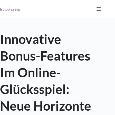
lsptopiaeeta
Innovative
Bonus-Features
Im Online-
Glücksspiel:
Neue Horizonte