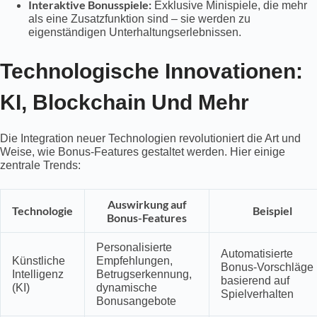
Interaktive Bonusspiele:
Exklusive Minispiele, die mehr
als eine Zusatzfunktion sind – sie werden zu
eigenständigen Unterhaltungserlebnissen.
Technologische Innovationen:
KI, Blockchain Und Mehr
Die Integration neuer Technologien revolutioniert die Art und
Weise, wie Bonus-Features gestaltet werden. Hier einige
zentrale Trends:
Auswirkung auf
Technologie
Beispiel
Bonus-Features
Personalisierte
Automatisierte
Künstliche
Empfehlungen,
Bonus-Vorschläge
Intelligenz
Betrugserkennung,
basierend auf
(KI)
dynamische
Spielverhalten
Bonusangebote