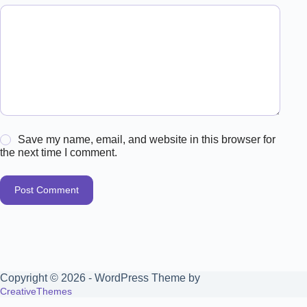
Save my name, email, and website in this browser for
the next time I comment.
Post Comment
Copyright © 2026 - WordPress Theme by
CreativeThemes
here!
Social Chat is free, download and try it now