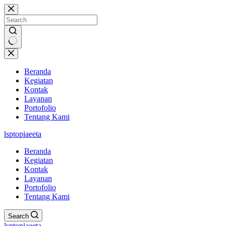
Skip
to
content
No
results
Beranda
Kegiatan
Kontak
Layanan
Portofolio
Tentang Kami
lsptopiaeeta
Beranda
Kegiatan
Kontak
Layanan
Portofolio
Tentang Kami
Search
lsptopiaeeta