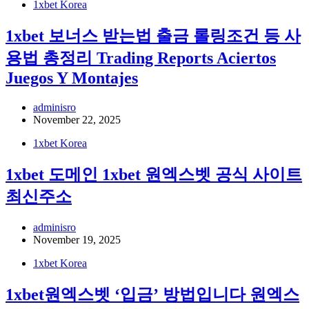
1xbet Korea
1xbet 보너스 받는법 출금 롤링조건 등 사
용법 총정리 Trading Reports Aciertos
Juegos Y Montajes
adminisro
November 22, 2025
1xbet Korea
1xbet 도메인 1xbet 원엑스벳 공식 사이트
최신주소
adminisro
November 19, 2025
1xbet Korea
1xbet원엑스벳 ‘입금’ 방법입니다 원엑스