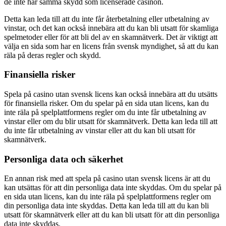
de inte har samma skydd som licenserade casinon.
Detta kan leda till att du inte får återbetalning eller utbetalning av
vinstar, och det kan också innebära att du kan bli utsatt för skamliga
spelmetoder eller för att bli del av en skamnätverk. Det är viktigt att
välja en sida som har en licens från svensk myndighet, så att du kan
räla på deras regler och skydd.
Finansiella risker
Spela på casino utan svensk licens kan också innebära att du utsätts
för finansiella risker. Om du spelar på en sida utan licens, kan du
inte räla på spelplattformens regler om du inte får utbetalning av
vinstar eller om du blir utsatt för skamnätverk. Detta kan leda till att
du inte får utbetalning av vinstar eller att du kan bli utsatt för
skamnätverk.
Personliga data och säkerhet
En annan risk med att spela på casino utan svensk licens är att du
kan utsättas för att din personliga data inte skyddas. Om du spelar på
en sida utan licens, kan du inte räla på spelplattformens regler om
din personliga data inte skyddas. Detta kan leda till att du kan bli
utsatt för skamnätverk eller att du kan bli utsatt för att din personliga
data inte skyddas.