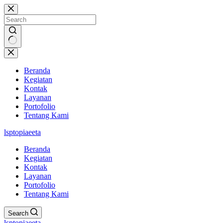
Skip
to
content
No
results
Beranda
Kegiatan
Kontak
Layanan
Portofolio
Tentang Kami
lsptopiaeeta
Beranda
Kegiatan
Kontak
Layanan
Portofolio
Tentang Kami
Search
lsptopiaeeta