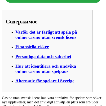
Содержимое
Varför det är farligt att spela på
online casino utan svensk licens
Finansiella risker
Personliga data och säkerhet
Hur att identifiera och undvika
online casino utan spelpaus
Alternativ för spelare i Sverige
Casino utan svensk licens kan vara attraktiva för spelare som söker
nya upplevelser, men det är viktigt att välja en plats som erbjuder