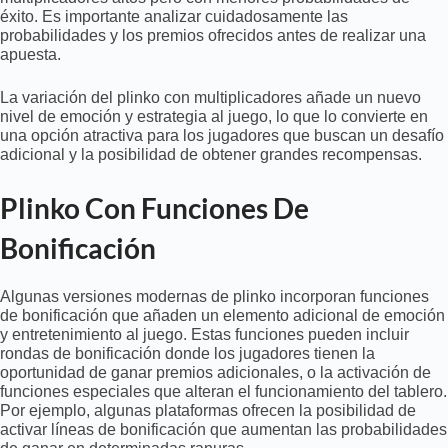
éxito. Es importante analizar cuidadosamente las
probabilidades y los premios ofrecidos antes de realizar una
apuesta.
La variación del plinko con multiplicadores añade un nuevo
nivel de emoción y estrategia al juego, lo que lo convierte en
una opción atractiva para los jugadores que buscan un desafío
adicional y la posibilidad de obtener grandes recompensas.
Plinko Con Funciones De
Bonificación
Algunas versiones modernas de plinko incorporan funciones
de bonificación que añaden un elemento adicional de emoción
y entretenimiento al juego. Estas funciones pueden incluir
rondas de bonificación donde los jugadores tienen la
oportunidad de ganar premios adicionales, o la activación de
funciones especiales que alteran el funcionamiento del tablero.
Por ejemplo, algunas plataformas ofrecen la posibilidad de
activar líneas de bonificación que aumentan las probabilidades