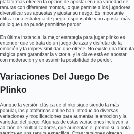
plataformas ofrecen la opción de apostar en una variedad de
ranuras con diferentes montos, lo que permite a los jugadores
diversificar sus apuestas y ajustar su riesgo. Es importante
utilizar una estrategia de juego responsable y no apostar más
de lo que uno puede permitirse perder.
En última instancia, la mejor estrategia para jugar plinko es
entender que se trata de un juego de azar y disfrutar de la
emoción y la imprevisibilidad que ofrece. No existe una fórmula
mágica para garantizar la victoria, y la clave está en apostar
con moderación y en asumir la posibilidad de perder.
Variaciones Del Juego De
Plinko
Aunque la versión clásica de plinko sigue siendo la más
popular, las plataformas online han introducido diversas
variaciones y modificaciones para aumentar la emoción y la
variedad del juego. Algunas de estas variaciones incluyen la
adición de multiplicadores, que aumentan el premio si la bola
aterriza en una ranura específica. Otras versiones ofrecen