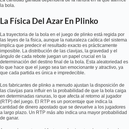
la bola.
La Física Del Azar En Plinko
La trayectoria de la bola en el juego de plinko está regida por
las leyes de la física, aunque la naturaleza caótica del sistema
implica que predecir el resultado exacto es prácticamente
imposible. La distribución de las clavijas, la gravedad y el
ángulo de cada rebote juegan un papel crucial en la
determinación del destino final de la bola. Esta aleatoriedad es
lo que hace que el juego sea tan emocionante y atractivo, ya
que cada partida es única e impredecible.
Los fabricantes de plinko a menudo ajustan la disposición de
las clavijas para influir en la probabilidad de que la bola caiga
en determinadas ranuras, lo que afecta al retorno al jugador
(RTP) del juego. El RTP es un porcentaje que indica la
cantidad de dinero apostado que se devuelve a los jugadores
a largo plazo. Un RTP más alto indica una mayor probabilidad
de ganar.