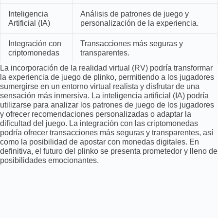
Inteligencia
Análisis de patrones de juego y
Artificial (IA)
personalización de la experiencia.
Integración con
Transacciones más seguras y
criptomonedas
transparentes.
La incorporación de la realidad virtual (RV) podría transformar
la experiencia de juego de plinko, permitiendo a los jugadores
sumergirse en un entorno virtual realista y disfrutar de una
sensación más inmersiva. La inteligencia artificial (IA) podría
utilizarse para analizar los patrones de juego de los jugadores
y ofrecer recomendaciones personalizadas o adaptar la
dificultad del juego. La integración con las criptomonedas
podría ofrecer transacciones más seguras y transparentes, así
como la posibilidad de apostar con monedas digitales. En
definitiva, el futuro del plinko se presenta prometedor y lleno de
posibilidades emocionantes.