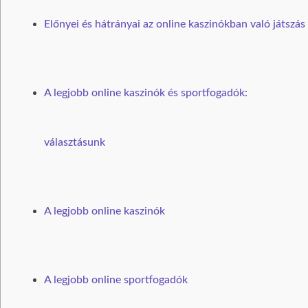
Előnyei és hátrányai az online kaszinókban való játszás
A legjobb online kaszinók és sportfogadók:
választásunk
A legjobb online kaszinók
A legjobb online sportfogadók