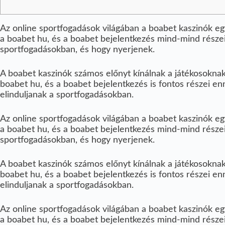
Az online sportfogadások világában a boabet kaszinók e
a boabet hu, és a boabet bejelentkezés mind-mind része
sportfogadásokban, és hogy nyerjenek.
A boabet kaszinók számos előnyt kínálnak a játékosoknak
boabet hu, és a boabet bejelentkezés is fontos részei en
elinduljanak a sportfogadásokban.
Az online sportfogadások világában a boabet kaszinók e
a boabet hu, és a boabet bejelentkezés mind-mind része
sportfogadásokban, és hogy nyerjenek.
A boabet kaszinók számos előnyt kínálnak a játékosoknak
boabet hu, és a boabet bejelentkezés is fontos részei en
elinduljanak a sportfogadásokban.
Az online sportfogadások világában a boabet kaszinók e
a boabet hu, és a boabet bejelentkezés mind-mind része