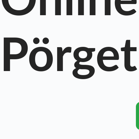
Online
Pörge