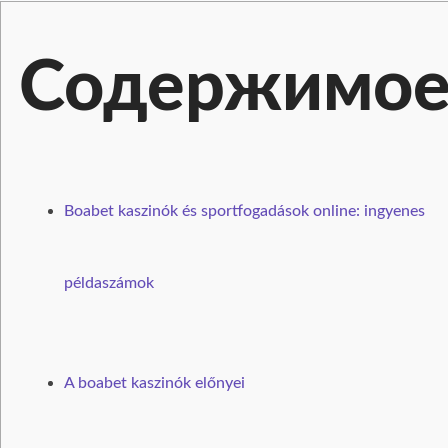
Содержимо
Boabet kaszinók és sportfogadások online: ingyenes
példaszámok
A boabet kaszinók előnyei