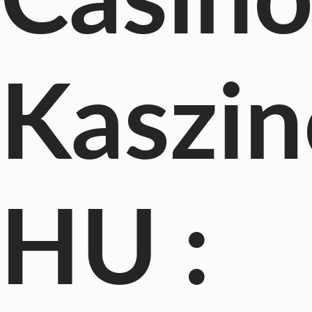
Casin
Kaszin
HU :