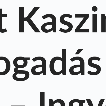
 Kaszi
ogadás