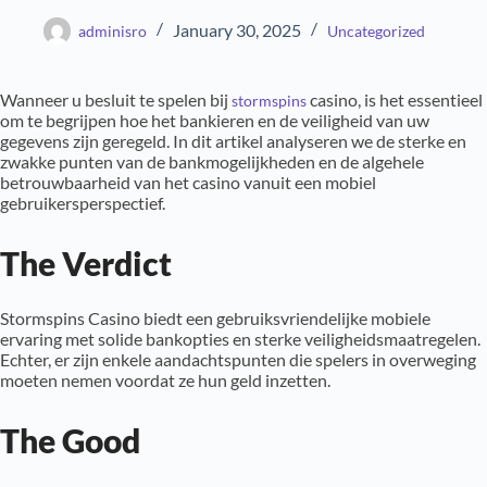
January 30, 2025
adminisro
Uncategorized
Wanneer u besluit te spelen bij
casino, is het essentieel
stormspins
om te begrijpen hoe het bankieren en de veiligheid van uw
gegevens zijn geregeld. In dit artikel analyseren we de sterke en
zwakke punten van de bankmogelijkheden en de algehele
betrouwbaarheid van het casino vanuit een mobiel
gebruikersperspectief.
The Verdict
Stormspins Casino biedt een gebruiksvriendelijke mobiele
ervaring met solide bankopties en sterke veiligheidsmaatregelen.
Echter, er zijn enkele aandachtspunten die spelers in overweging
moeten nemen voordat ze hun geld inzetten.
The Good