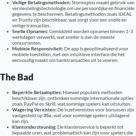
Veilige Betalingsmethoden:
Stormspins maakt gebruik van
versleutelingstechnologie om uw persoonlijke en financiële
gegevens te beschermen. Betalingsmethoden zoals iDEAL
en Trustly zijn beschikbaar, wat zorgt voor een snelle en
veilige transacties.
Snelle Opnames:
Gemiddeld worden opnames binnen 1-3
werkdagen verwerkt, wat sneller is dan de meeste
concurrenten.
Mobiele Responsiviteit:
De app is geoptimaliseerd voor
mobiele toestellen, met een intuïtieve interface die het
eenvoudig maakt om banktransacties uit te voeren.
The Bad
Beperkte Betaalopties:
Hoewel populaire methoden
beschikbaar zijn, ontbreken sommige internationale opties
zoals PayPal en Skrill, wat sommige spelers kan uitsluiten.
Wagering Vereisten:
De inzetvereisten voor bonussen zijn
vastgesteld op
35x
, wat voor sommige spelers uitdagend
kan zijn.
Klantondersteuning:
De klantenservice is beperkt tot
bepaalde uren, wat problematisch kan zijn voor spelers die