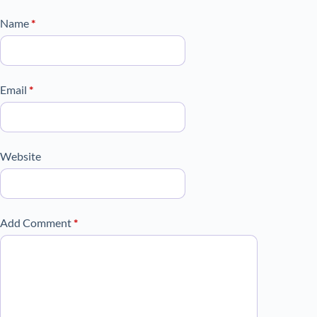
Name
*
Email
*
Website
Add Comment
*