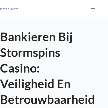
lsptopiaeeta
Bankieren Bij
Stormspins
Casino:
Veiligheid En
Betrouwbaarheid