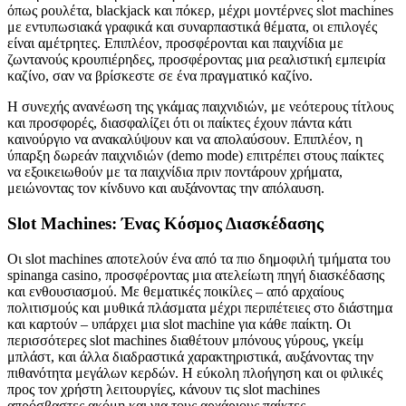
όπως ρουλέτα, blackjack και πόκερ, μέχρι μοντέρνες slot machines
με εντυπωσιακά γραφικά και συναρπαστικά θέματα, οι επιλογές
είναι αμέτρητες. Επιπλέον, προσφέρονται και παιχνίδια με
ζωντανούς κρουπιέρηδες, προσφέροντας μια ρεαλιστική εμπειρία
καζίνο, σαν να βρίσκεστε σε ένα πραγματικό καζίνο.
Η συνεχής ανανέωση της γκάμας παιχνιδιών, με νεότερους τίτλους
και προσφορές, διασφαλίζει ότι οι παίκτες έχουν πάντα κάτι
καινούργιο να ανακαλύψουν και να απολαύσουν. Επιπλέον, η
ύπαρξη δωρεάν παιχνιδιών (demo mode) επιτρέπει στους παίκτες
να εξοικειωθούν με τα παιχνίδια πριν ποντάρουν χρήματα,
μειώνοντας τον κίνδυνο και αυξάνοντας την απόλαυση.
Slot Machines: Ένας Κόσμος Διασκέδασης
Οι slot machines αποτελούν ένα από τα πιο δημοφιλή τμήματα του
spinanga casino, προσφέροντας μια ατελείωτη πηγή διασκέδασης
και ενθουσιασμού. Με θεματικές ποικίλες – από αρχαίους
πολιτισμούς και μυθικά πλάσματα μέχρι περιπέτειες στο διάστημα
και καρτούν – υπάρχει μια slot machine για κάθε παίκτη. Οι
περισσότερες slot machines διαθέτουν μπόνους γύρους, γκείμ
μπλάστ, και άλλα διαδραστικά χαρακτηριστικά, αυξάνοντας την
πιθανότητα μεγάλων κερδών. Η εύκολη πλοήγηση και οι φιλικές
προς τον χρήστη λειτουργίες, κάνουν τις slot machines
απρόσβαστες ακόμη και για τους αρχάριους παίκτες.