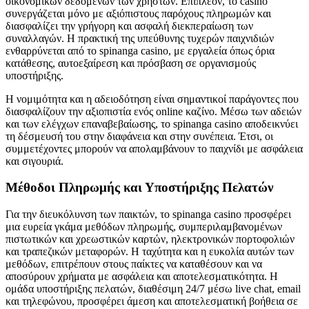
οικονομικών δεδομένων των χρηστών. Επιπλέον, το casino
συνεργάζεται μόνο με αξιόπιστους παρόχους πληρωμών και
διασφαλίζει την γρήγορη και ασφαλή διεκπεραίωση των
συναλλαγών. Η πρακτική της υπεύθυνης τυχερών παιχνιδιών
ενθαρρύνεται από το spinanga casino, με εργαλεία όπως όρια
κατάθεσης, αυτοεξαίρεση και πρόσβαση σε οργανισμούς
υποστήριξης.
Η νομιμότητα και η αδειοδότηση είναι σημαντικοί παράγοντες που
διασφαλίζουν την αξιοπιστία ενός online καζίνο. Μέσω των αδειών
και των ελέγχων επαναβεβαίωσης, το spinanga casino αποδεικνύει
τη δέσμευσή του στην διαφάνεια και στην συνέπεια. Έτσι, οι
συμμετέχοντες μπορούν να απολαμβάνουν το παιχνίδι με ασφάλεια
και σιγουριά.
Μέθοδοι Πληρωμής και Υποστήριξης Πελατών
Για την διευκόλυνση των παικτών, το spinanga casino προσφέρει
μια ευρεία γκάμα μεθόδων πληρωμής, συμπεριλαμβανομένων
πιστωτικών και χρεωστικών καρτών, ηλεκτρονικών πορτοφολιών
και τραπεζικών μεταφορών. Η ταχύτητα και η ευκολία αυτών των
μεθόδων, επιτρέπουν στους παίκτες να καταθέσουν και να
αποσύρουν χρήματα με ασφάλεια και αποτελεσματικότητα. Η
ομάδα υποστήριξης πελατών, διαθέσιμη 24/7 μέσω live chat, email
και τηλεφώνου, προσφέρει άμεση και αποτελεσματική βοήθεια σε