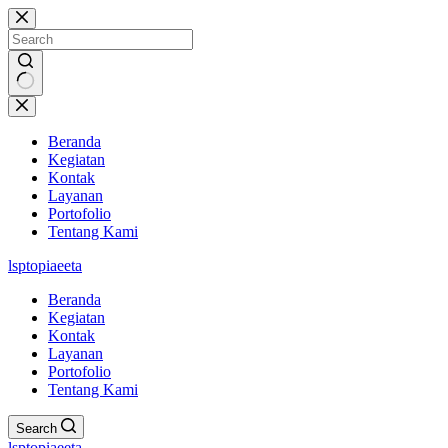
Skip
to
content
No
results
Beranda
Kegiatan
Kontak
Layanan
Portofolio
Tentang Kami
lsptopiaeeta
Beranda
Kegiatan
Kontak
Layanan
Portofolio
Tentang Kami
Search
lsptopiaeeta