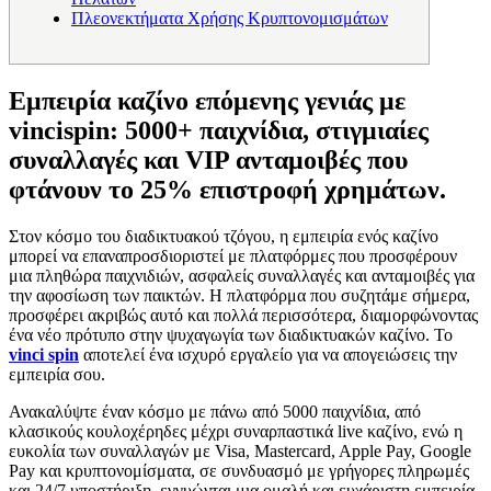
Πλεονεκτήματα Χρήσης Κρυπτονομισμάτων
Εμπειρία καζίνο επόμενης γενιάς με
vincispin: 5000+ παιχνίδια, στιγμιαίες
συναλλαγές και VIP ανταμοιβές που
φτάνουν το 25% επιστροφή χρημάτων.
Στον κόσμο του διαδικτυακού τζόγου, η εμπειρία ενός καζίνο
μπορεί να επαναπροσδιοριστεί με πλατφόρμες που προσφέρουν
μια πληθώρα παιχνιδιών, ασφαλείς συναλλαγές και ανταμοιβές για
την αφοσίωση των παικτών. Η πλατφόρμα που συζητάμε σήμερα,
προσφέρει ακριβώς αυτό και πολλά περισσότερα, διαμορφώνοντας
ένα νέο πρότυπο στην ψυχαγωγία των διαδικτυακών καζίνο. Το
vinci spin
αποτελεί ένα ισχυρό εργαλείο για να απογειώσεις την
εμπειρία σου.
Ανακαλύψτε έναν κόσμο με πάνω από 5000 παιχνίδια, από
κλασικούς κουλοχέρηδες μέχρι συναρπαστικά live καζίνο, ενώ η
ευκολία των συναλλαγών με Visa, Mastercard, Apple Pay, Google
Pay και κρυπτονομίσματα, σε συνδυασμό με γρήγορες πληρωμές
και 24/7 υποστήριξη, εγγυώνται μια ομαλή και ευχάριστη εμπειρία