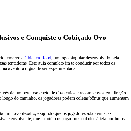
lusivos e Conquiste o Cobiçado Ovo
rio, emerge a
Chicken Road
, um jogo singular desenvolvido pela
s tentadoras. Este guia completo irá te conduzir por todos os
ma aventura digna de ser experimentada.
través de um percurso cheio de obstáculos e recompensas, em direção
. Ao longo do caminho, os jogadores podem coletar bônus que aumentam
enta um novo desafio, exigindo que os jogadores adaptem suas
rsiva e envolvente, que mantém os jogadores colados à tela por horas a