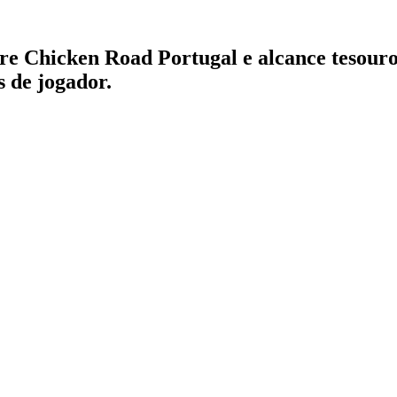
re Chicken Road Portugal e alcance tesour
s de jogador.