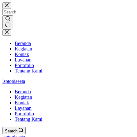
Skip
to
content
No
results
Beranda
Kegiatan
Kontak
Layanan
Portofolio
Tentang Kami
lsptopiaeeta
Beranda
Kegiatan
Kontak
Layanan
Portofolio
Tentang Kami
Search
lsptopiaeeta