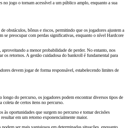
es no jogo o tornam acessível a um público amplo, enquanto a sua
 de obstáculos, bônus e riscos, permitindo que os jogadores ajustem a
em se preocupar com perdas significativas, enquanto o nível Hardcore
s, aproveitando a menor probabilidade de perder. No entanto, nos
r os retornos. A gestão cuidadosa do bankroll é fundamental para
gadores devem jogar de forma responsável, estabelecendo limites de
 longo do percurso, os jogadores podem encontrar diversos tipos de
 coleta de certos itens no percurso.
tos às oportunidades que surgem no percurso e tomar decisões
 resultar em um retorno exponencialmente maior.
us podem ser mais vantajosos em determinadas situações, enquanto