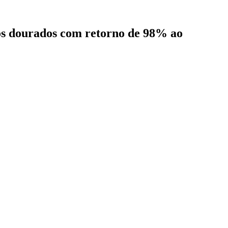
os dourados com retorno de 98% ao