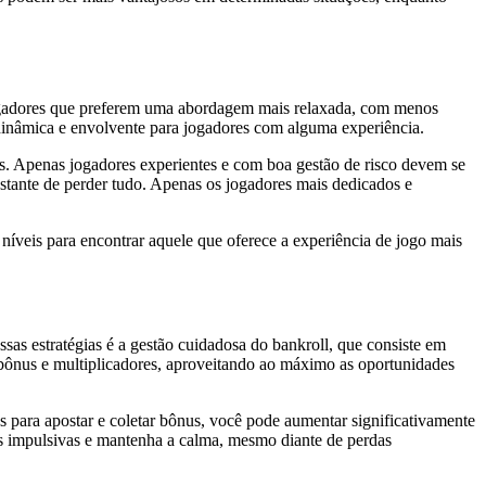
 jogadores que preferem uma abordagem mais relaxada, com menos
dinâmica e envolvente para jogadores com alguma experiência.
is. Apenas jogadores experientes e com boa gestão de risco devem se
nstante de perder tudo. Apenas os jogadores mais dedicados e
s níveis para encontrar aquele que oferece a experiência de jogo mais
s estratégias é a gestão cuidadosa do bankroll, que consiste em
s bônus e multiplicadores, aproveitando ao máximo as oportunidades
s para apostar e coletar bônus, você pode aumentar significativamente
es impulsivas e mantenha a calma, mesmo diante de perdas