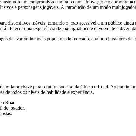
onstrando um compromisso contínuo com a inovação e o aprimorament
clusivos e personagens jogáveis. A introdução de um modo multijogado
ra dispositivos móveis, tornando o jogo acessível a um público ainda 
uirá oferecer uma experiência de jogo igualmente envolvente e divertida
ogos de azar online mais populares do mercado, atraindo jogadores de
é um fator chave para o futuro sucesso da Chicken Road. Ao continuar a
s de todos os níveis de habilidade e experiência.
ken Road.
il de jogador.
postas.