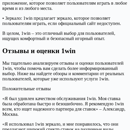
приложение, которое позволяет пользователям играть в любое
время и из любого места.
• Зеркало: 1win предлагает зеркало, которое позволяет
пользователям играть, если официальный сайт недоступен.
В целом, 1win – это отличный выбор для пользователей,
ищущих комфортный и безопасный игорный опыт.
Отзывы и оценки 1win
Мы тщательно анализируем отзывы и оценки пользователей
1win, чтобы помочь вам сделать более информированный
выбор. Ниже вы найдете обзоры и комментарии от реальных
пользователей, которые уже используют услуги 1win.
Положительные отзывы
«Я был удивлен качеством обслуживания 1win. Моя ставка
была обработана быстро и безошибочно. Я рекомендую 1win
всем, кто ищет надежного партнера для ставок» – Александр,
Москва.
«Я использовал 1win зеркало, и мне понравилось, что они
предлагают широкий спектр ставок на различные виды