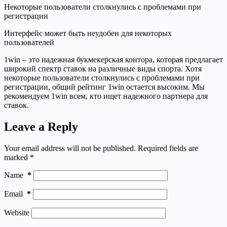
Некоторые пользователи столкнулись с проблемами при
регистрации
Интерфейс может быть неудобен для некоторых
пользователей
1win – это надежная букмекерская контора, которая предлагает
широкий спектр ставок на различные виды спорта. Хотя
некоторые пользователи столкнулись с проблемами при
регистрации, общий рейтинг 1win остается высоким. Мы
рекомендуем 1win всем, кто ищет надежного партнера для
ставок.
Leave a Reply
Your email address will not be published.
Required fields are
marked
*
Name
*
Email
*
Website