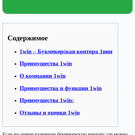
Содержимое
1win – Букмекерская контора 1вин
Преимущества 1win
О компании 1win
Преимущества и функции 1win
Преимущества 1win:
Отзывы и оценки 1win
Если вы ищете надежную букмекерскую контору, где можно