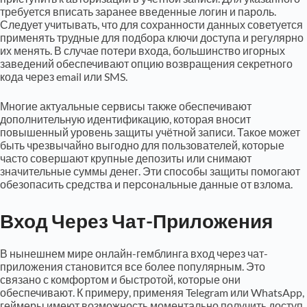
требуется вписать заранее введенные логин и пароль.
Следует учитывать, что для сохранности данных советуется
применять трудные для подбора ключи доступа и регулярно
их менять. В случае потери входа, большинство игорных
заведений обеспечивают опцию возвращения секретного
кода через email или SMS.
Многие актуальные сервисы также обеспечивают
дополнительную идентификацию, которая вносит
повышенный уровень защиты учётной записи. Такое может
быть чрезвычайно выгодно для пользователей, которые
часто совершают крупные депозиты или снимают
значительные суммы денег. Эти способы защиты помогают
обезопасить средства и персональные данные от взлома.
Вход Через Чат-Приложения
В нынешнем мире онлайн-гемблинга вход через чат-
приложения становится все более популярным. Это
связано с комфортом и быстротой, которые они
обеспечивают. К примеру, применяя Telegram или WhatsApp,
геймеры имеют возможность моментально получить доступ