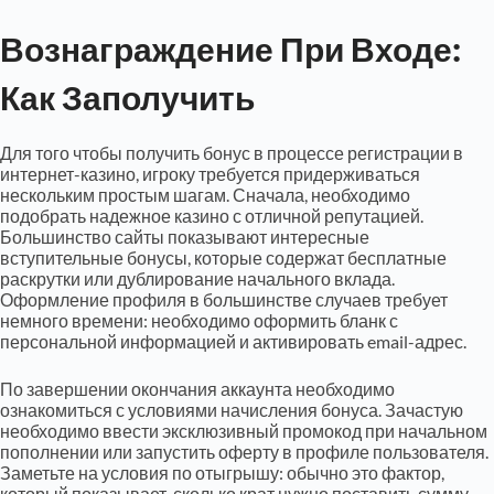
Вознаграждение При Входе:
Как Заполучить
Для того чтобы получить бонус в процессе регистрации в
интернет-казино, игроку требуется придерживаться
нескольким простым шагам. Сначала, необходимо
подобрать надежное казино с отличной репутацией.
Большинство сайты показывают интересные
вступительные бонусы, которые содержат бесплатные
раскрутки или дублирование начального вклада.
Оформление профиля в большинстве случаев требует
немного времени: необходимо оформить бланк с
персональной информацией и активировать email-адрес.
По завершении окончания аккаунта необходимо
ознакомиться с условиями начисления бонуса. Зачастую
необходимо ввести эксклюзивный промокод при начальном
пополнении или запустить оферту в профиле пользователя.
Заметьте на условия по отыгрышу: обычно это фактор,
который показывает, сколько крат нужно поставить сумму