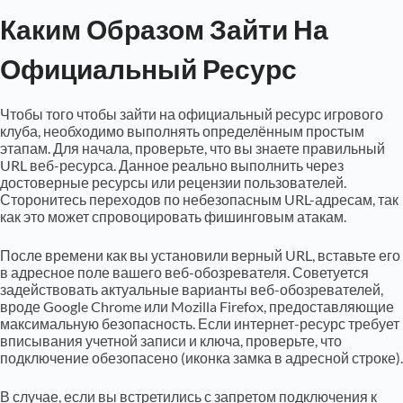
Каким Образом Зайти На
Официальный Ресурс
Чтобы того чтобы зайти на официальный ресурс игрового
клуба, необходимо выполнять определённым простым
этапам. Для начала, проверьте, что вы знаете правильный
URL веб-ресурса. Данное реально выполнить через
достоверные ресурсы или рецензии пользователей.
Сторонитесь переходов по небезопасным URL-адресам, так
как это может спровоцировать фишинговым атакам.
После времени как вы установили верный URL, вставьте его
в адресное поле вашего веб-обозревателя. Советуется
задействовать актуальные варианты веб-обозревателей,
вроде Google Chrome или Mozilla Firefox, предоставляющие
максимальную безопасность. Если интернет-ресурс требует
вписывания учетной записи и ключа, проверьте, что
подключение обезопасено (иконка замка в адресной строке).
В случае, если вы встретились с запретом подключения к