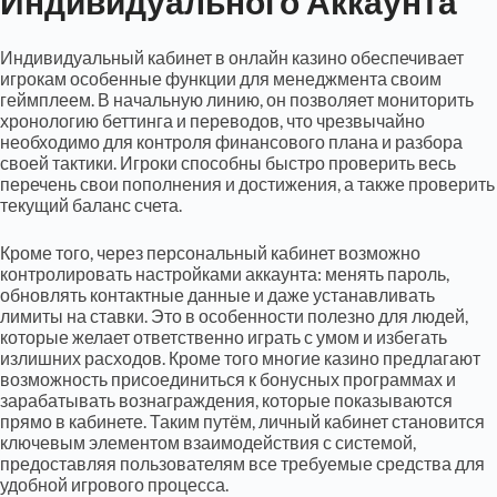
Индивидуального Аккаунта
Индивидуальный кабинет в онлайн казино обеспечивает
игрокам особенные функции для менеджмента своим
геймплеем. В начальную линию, он позволяет мониторить
хронологию беттинга и переводов, что чрезвычайно
необходимо для контроля финансового плана и разбора
своей тактики. Игроки способны быстро проверить весь
перечень свои пополнения и достижения, а также проверить
текущий баланс счета.
Кроме того, через персональный кабинет возможно
контролировать настройками аккаунта: менять пароль,
обновлять контактные данные и даже устанавливать
лимиты на ставки. Это в особенности полезно для людей,
которые желает ответственно играть с умом и избегать
излишних расходов. Кроме того многие казино предлагают
возможность присоединиться к бонусных программах и
зарабатывать вознаграждения, которые показываются
прямо в кабинете. Таким путём, личный кабинет становится
ключевым элементом взаимодействия с системой,
предоставляя пользователям все требуемые средства для
удобной игрового процесса.