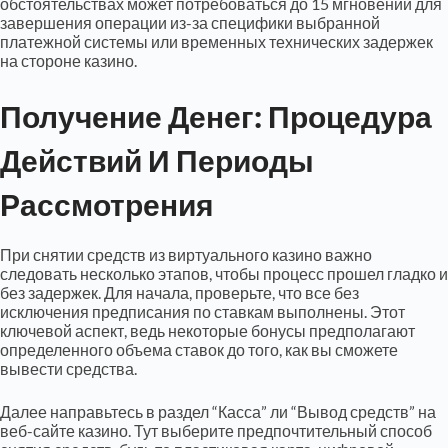
обстоятельствах может потребоваться до 15 мгновений для
завершения операции из-за специфики выбранной
платежной системы или временных технических задержек
на стороне казино.
Получение Денег: Процедура
Действий И Периоды
Рассмотрения
При снятии средств из виртуального казино важно
следовать несколько этапов, чтобы процесс прошел гладко и
без задержек. Для начала, проверьте, что все без
исключения предписания по ставкам выполнены. Этот
ключевой аспект, ведь некоторые бонусы предполагают
определенного объема ставок до того, как вы сможете
вывести средства.
Далее направьтесь в раздел “Касса” ли “Вывод средств” на
веб-сайте казино. Тут выберите предпочтительный способ