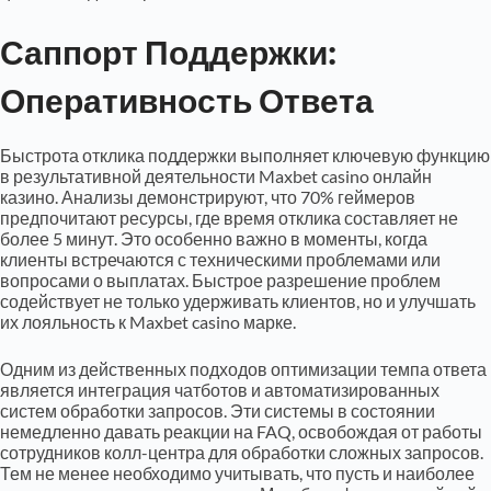
Саппорт Поддержки:
Оперативность Ответа
Быстрота отклика поддержки выполняет ключевую функцию
в результативной деятельности Maxbet casino онлайн
казино. Анализы демонстрируют, что 70% геймеров
предпочитают ресурсы, где время отклика составляет не
более 5 минут. Это особенно важно в моменты, когда
клиенты встречаются с техническими проблемами или
вопросами о выплатах. Быстрое разрешение проблем
содействует не только удерживать клиентов, но и улучшать
их лояльность к Maxbet casino марке.
Одним из действенных подходов оптимизации темпа ответа
является интеграция чатботов и автоматизированных
систем обработки запросов. Эти системы в состоянии
немедленно давать реакции на FAQ, освобождая от работы
сотрудников колл-центра для обработки сложных запросов.
Тем не менее необходимо учитывать, что пусть и наиболее