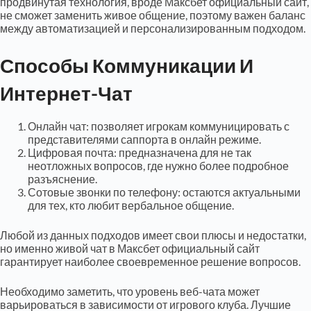
продвинутая технология, вроде Максбет официальный сайт,
не сможет заменить живое общение, поэтому важен баланс
между автоматизацией и персонализированным подходом.
Способы Коммуникации И
Интернет-Чат
Онлайн чат: позволяет игрокам коммуницировать с
представителями саппорта в онлайн режиме.
Цифровая почта: предназначена для не так
неотложных вопросов, где нужно более подробное
разъяснение.
Сотовые звонки по телефону: остаются актуальными
для тех, кто любит вербальное общение.
Любой из данных подходов имеет свои плюсы и недостатки,
но именно живой чат в Максбет официальный сайт
гарантирует наиболее своевременное решение вопросов.
Необходимо заметить, что уровень веб-чата может
варьироваться в зависимости от игрового клуба. Лучшие