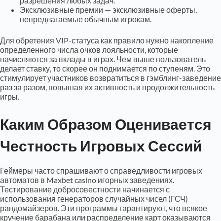
разрешения любых задач.
Эксклюзивные премии — эксклюзивные оферты,
непредлагаемые обычным игрокам.
Для обретения VIP-статуса как правило нужно накопление
определенного числа очков лояльности, которые
начисляются за вклады в играх. Чем выше пользователь
делает ставку, то скорее он поднимается по ступеням. Это
стимулирует участников возвратиться в гэмблинг-заведение
раз за разом, повышая их активность и продолжительность
игры.
Каким Образом Оценивается
Честность Игровых Сессий
Геймеры часто спрашивают о справедливости игровых
автоматов в Maxbet casino игорных заведениях.
Тестирование добросовестности начинается с
использования генераторов случайных чисел (ГСЧ)
рандомайзеров. Эти программы гарантируют, что всякое
кручение барабана или распределение карт оказываются