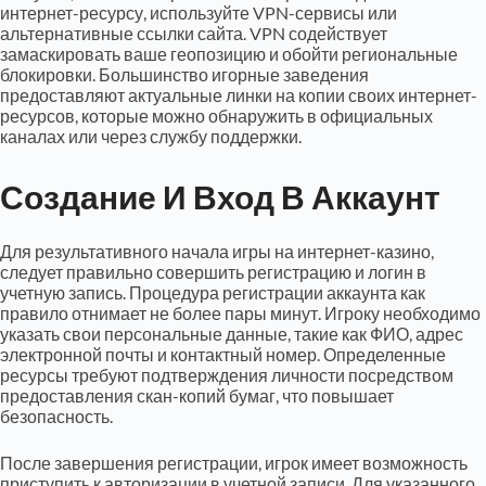
интернет-ресурсу, используйте VPN-сервисы или
альтернативные ссылки сайта. VPN содействует
замаскировать ваше геопозицию и обойти региональные
блокировки. Большинство игорные заведения
предоставляют актуальные линки на копии своих интернет-
ресурсов, которые можно обнаружить в официальных
каналах или через службу поддержки.
Создание И Вход В Аккаунт
Для результативного начала игры на интернет-казино,
следует правильно совершить регистрацию и логин в
учетную запись. Процедура регистрации аккаунта как
правило отнимает не более пары минут. Игроку необходимо
указать свои персональные данные, такие как ФИО, адрес
электронной почты и контактный номер. Определенные
ресурсы требуют подтверждения личности посредством
предоставления скан-копий бумаг, что повышает
безопасность.
После завершения регистрации, игрок имеет возможность
приступить к авторизации в учетной записи. Для указанного