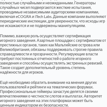
полностью случайными и неожиданными. Генераторы
случайных чисел подвергаются жесткие испытания,
проводимые независимыми аудиторскими компаниями,
включая eCOGRA и iTech Labs. Данные компании выполняют
периодические инспекции, для уверенности, что исходы игр
не искажаются и не подвержены манипуляциям.
Помимо, важную роль осуществляет сертификация
игорного заведения. Азартные площадки с сертификатом от
престижных органов, таких как Мальтийские острова или
Великобритания, обязаны поддерживать строгие правила
справедливости и прозрачности. Регулирующие власти
требуют постоянных отчетностей о работе игорного
заведения и способны осуществлять экстренных ревизий.
Такое создает дополнительный уровень степень
надёжности для игроков.
Ещё необходимо обратить внимание на мнения других
пользователей и рейтинги на тематических форумах.
Профессиональные геймеры зачастую делятся своими
впечатлениями о честности слотов и выплатах. Авторитет
игорного заведения на этих платформах может быть
ценным индикатором их безопасности.