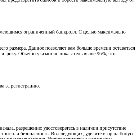
с имеющимся ограниченный банкролл. С целью максимально
его размера. Данное позволяет вам больше времени оставаться
а игроку. Обычно указанное показатель выше 96%, что
ва за регистрацию.
ачала, разрешение: удостоверьтесь в наличии присутствие
стность и безопасность. Во-следующих, уделите взор на бонусы