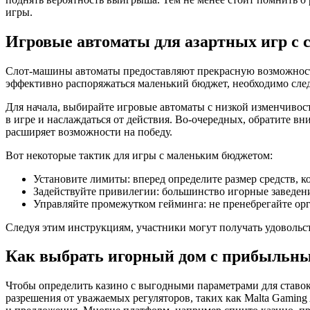
игры.
Игровые автоматы для азартных игр с
Слот-машины автоматы предоставляют прекрасную возможность
эффективно распоряжаться маленький бюджет, необходимо сле
Для начала, выбирайте игровые автоматы с низкой изменчивост
в игре и наслаждаться от действия. Во-очередных, обратите в
расширяет возможности на победу.
Вот некоторые тактик для игры с маленьким бюджетом:
Установите лимиты: вперед определите размер средств, 
Задействуйте привилегии: большинство игорные заведен
Управляйте промежутком гейминга: не пренебрегайте орг
Следуя этим инструкциям, участники могут получать удовольст
Как выбрать игорный дом с прибыльн
Чтобы определить казино с выгодными параметрами для ставок 
разрешения от уважаемых регуляторов, таких как Malta Gaming