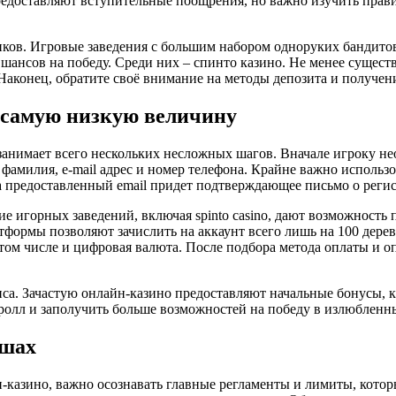
редоставляют вступительные поощрения, но важно изучить прав
иков. Игровые заведения с большим набором одноруких бандитов
е шансов на победу. Среди них – спинто казино. Не менее сущес
Наконец, обратите своё внимание на методы депозита и получе
 самую низкую величину
ло занимает всего нескольких несложных шагов. Вначале игроку 
фамилия, e-mail адрес и номер телефона. Крайне важно использ
на предоставленный email придет подтверждающее письмо о реги
ие игорных заведений, включая spinto casino, дают возможност
формы позволяют зачислить на аккаунт всего лишь на 100 дере
том числе и цифровая валюта. После подбора метода оплаты и оп
нса. Зачастую онлайн-казино предоставляют начальные бонусы, 
кролл и заполучить больше возможностей на победу в излюбленн
ышах
азино, важно осознавать главные регламенты и лимиты, которы