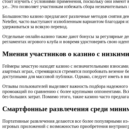
стоит изучить с условиями применения, поскольку они имеют в
у.е.. Это позволяет участникам избежать сбора незначительны
Большинство казино предлагают различные методов снятия дене
Neteller, часто выступают излюбленным вариантом благодаря 
удерживаться за всякую перевод.
Отдельные онлайн-казино также дают бонусы за регулярные де
регламентах игрового клуба и вовремя удостоверять свою иде
Мнения участников о казино с низкими
Геймеры зачастую находят казино с незначительными взносами,
азартных играх, стремящихся стремятся попробовать везение бе
доступными для массовой публики. Однако, следует иметь в в
Отзывы пользователей выделяют важность подбора надежного s
промоакций по сравнению с более крупными оппонентами. Всё ж
без больших затрат. Помимо этого, такие казино часто предлага
Смартфонные развлечения среди мини
Портативные развлечения делаются все более популярными из
игровых приложений с возможностью приобретения внутриигров