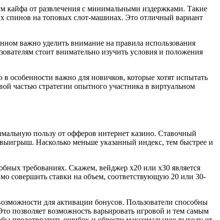
ум кайфа от развлечения с минимальными издержками. Такие
ых спинов на топовых слот-машинах. Это отличный вариант
данном важно уделить внимание на правила использования
зователям стоит внимательно изучить условия и положения
 в особенности важно для новичков, которые хотят испытать
вой частью стратегии опытного участника в виртуальном
мальную пользу от офферов интернет казино. Ставочный
 выигрыш. Насколько меньше указанный индекс, тем быстрее и
обных требованиях. Скажем, вейджер x20 или x30 является
имо совершить ставки на объем, соответствующую 20 или 30-
 возможности для активации бонусов. Пользователи способны
 Это позволяет возможность варьировать игровой и тем самым
тобы предотвратить ошибок и обрести максимальную выгоду от