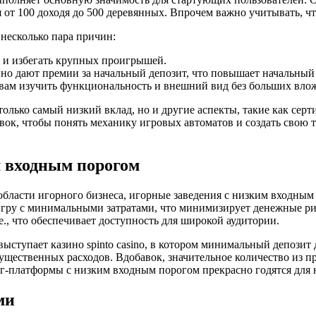
от 100 доходя до 500 деревянных. Впрочем важно учитывать, что
несколько пара причин:
 и избегать крупных проигрышей.
но дают премии за начальный депозит, что повышает начальный
вам изучить функциональность и внешний вид без больших вло
олько самый низкий вклад, но и другие аспекты, такие как сер
к, чтобы понять механику игровых автоматов и создать свою та
 входным порогом
 области игорного бизнеса, игорные заведения с низким входны
ть игру с минимальными затратами, что минимизирует денежные р
.е., что обеспечивает доступность для широкой аудитории.
ступает казино spinto casino, в котором минимальный депозит д
существенных расходов. Вдобавок, значительное количество из 
инг-платформы с низким входным порогом прекрасно годятся для 
ми