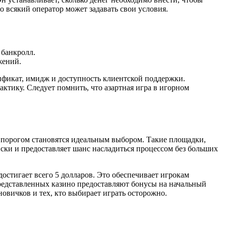
 всякий оператор может задавать свои условия.
 банкролл.
жений.
тификат, имидж и доступность клиентской поддержки.
ктику. Следует помнить, что азартная игра в игорном
м порогом становятся идеальным выбором. Такие площадки,
иски и предоставляет шанс насладиться процессом без больших
остигает всего 5 долларов. Это обеспечивает игрокам
представленных казино предоставляют бонусы на начальный
новичков и тех, кто выбирает играть осторожно.