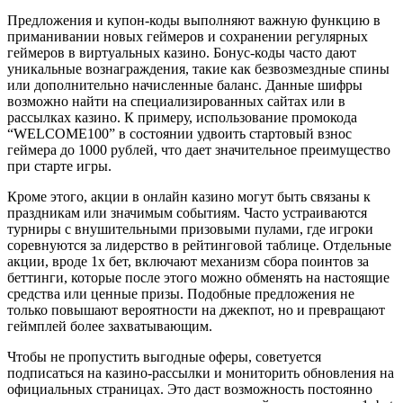
Предложения и купон-коды выполняют важную функцию в
приманивании новых геймеров и сохранении регулярных
геймеров в виртуальных казино. Бонус-коды часто дают
уникальные вознаграждения, такие как безвозмездные спины
или дополнительно начисленные баланс. Данные шифры
возможно найти на специализированных сайтах или в
рассылках казино. К примеру, использование промокода
“WELCOME100” в состоянии удвоить стартовый взнос
геймера до 1000 рублей, что дает значительное преимущество
при старте игры.
Кроме этого, акции в онлайн казино могут быть связаны к
праздникам или значимым событиям. Часто устраиваются
турниры с внушительными призовыми пулами, где игроки
соревнуются за лидерство в рейтинговой таблице. Отдельные
акции, вроде 1х бет, включают механизм сбора поинтов за
беттинги, которые после этого можно обменять на настоящие
средства или ценные призы. Подобные предложения не
только повышают вероятности на джекпот, но и превращают
геймплей более захватывающим.
Чтобы не пропустить выгодные оферы, советуется
подписаться на казино-рассылки и мониторить обновления на
официальных страницах. Это даст возможность постоянно