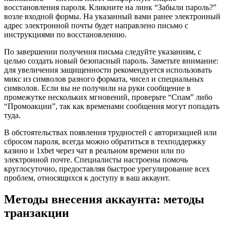
восстановления пароля. Кликните на линк “Забыли пароль?”
возле входной формы. На указанный вами ранее электронный
адрес электронной почты будет направлено письмо с
инструкциями по восстановлению.
По завершении получения письма следуйте указаниям, с
целью создать новый безопасный пароль. Заметьте внимание:
для увеличения защищенности рекомендуется использовать
микс из символов разного формата, чисел и специальных
символов. Если вы не получили на руки сообщение в
промежутке нескольких мгновений, проверьте “Спам” либо
“Промоакции”, так как временами сообщения могут попадать
туда.
В обстоятельствах появления трудностей с авторизацией или
сбросом пароля, всегда можно обратиться в техподдержку
казино и 1xbet через чат в реальном времени или по
электронной почте. Специалисты настроены помочь
круглосуточно, предоставляя быстрое урегулирование всех
проблем, относящихся к доступу в ваш аккаунт.
Методы внесения аккаунта: методы
транзакции