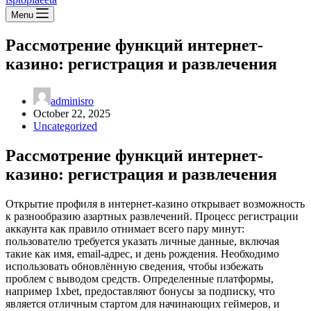
Menu
Рассмотрение функций интернет-
казино: регистрация и развлечения
adminisro
October 22, 2025
Uncategorized
Рассмотрение функций интернет-
казино: регистрация и развлечения
Открытие профиля в интернет-казино открывает возможность
к разнообразию азартных развлечений. Процесс регистрации
аккаунта как правило отнимает всего пару минут:
пользователю требуется указать личные данные, включая
такие как имя, email-адрес, и день рождения. Необходимо
использовать обновлённую сведения, чтобы избежать
проблем с выводом средств. Определенные платформы,
например 1xbet, предоставляют бонусы за подписку, что
является отличным стартом для начинающих геймеров, и