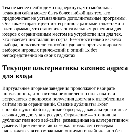
Тем не менее необходимо подчеркнуть, что мобильная
редакция сайта может быть более гибкой для тех, кто
предпочитает не устанавливать дополнительные программы.
Она также гарантирует интеграцию с разными гаджетами и
платформами, что становится оптимальным решением для
юзеров с ограниченным местом на устройстве или для тех,
кто избегает инсталляции софта. Безотносительно касаемо
выбора, пользователи способны удовлетворяться широким
выбором игровых приложений и опций 1х бет
непосредственно на своих гаджетах.
Текущие альтернативы казино: адреса
для входа
Виртуальные игорные заведения продолжают набирать
популярность, и значительное количество пользователи
встречаются с вопросом получения доступа к излюбленным
сайтам из-за ограничений. Свежие дубликаты 1хбет
способствуют обойти данные барьеры, давая альтернативные
ссылки для доступа к ресурсу. Отражение — это полная
дубликат главного веб-сайта, размещенная на альтернативном
домене. Применение таких зеркал позволяет геймерам
наслаждаться всевозможными опциями онлайн-казино без