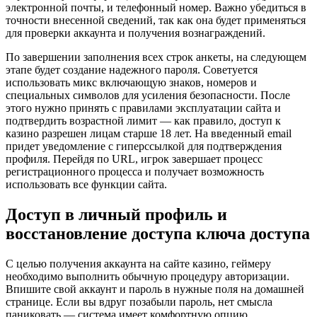
электронной почты, и телефонный номер. Важно убедиться в
точности внесенной сведений, так как она будет применяться
для проверки аккаунта и получения вознаграждений.
По завершении заполнения всех строк анкеты, на следующем
этапе будет создание надежного пароля. Советуется
использовать микс включающую знаков, номеров и
специальных символов для усиления безопасности. После
этого нужно принять с правилами эксплуатации сайта и
подтвердить возрастной лимит — как правило, доступ к
казино разрешен лицам старше 18 лет. На введенный email
придет уведомление с гиперссылкой для подтверждения
профиля. Перейдя по URL, игрок завершает процесс
регистрационного процесса и получает возможность
использовать все функции сайта.
Доступ в личный профиль и
восстановление доступа ключа доступа
С целью получения аккаунта на сайте казино, геймеру
необходимо выполнить обычную процедуру авторизации.
Впишите свой аккаунт и пароль в нужные поля на домашней
странице. Если вы вдруг позабыли пароль, нет смысла
паниковать — система имеет комфортную опцию