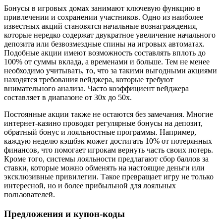
Бонусы в игровых домах занимают ключевую функцию в
привлечении и сохранении участников. Одно из наиболее
известных акций становятся начальные вознаграждения,
которые нередко содержат двукратное увеличение начального
депозита или безвозмездные спины на игровых автоматах.
Подобные акции имеют возможность составлять вплоть до
100% от суммы вклада, а временами и больше. Тем не менее
необходимо учитывать, то, что за такими выгодными акциями
находятся требования вейджера, которые требуют
внимательного анализа. Часто коэффициент вейджера
составляет в диапазоне от 30x до 50x.
Постоянные акции также не остаются без замечания. Многие
интернет-казино проводят регулярные бонусы на депозит,
обратный бонус и лояльностные программы. Например,
каждую неделю кэшбэк может достигать 10% от потерянных
финансов, что помогает игрокам вернуть часть своих потерь.
Кроме того, системы лояльности предлагают сбор баллов за
ставки, которые можно обменять на настоящие деньги или
эксклюзивные привилегии. Такое превращает игру не только
интересной, но и более прибыльной для лояльных
пользователей.
Предложения и купон-коды