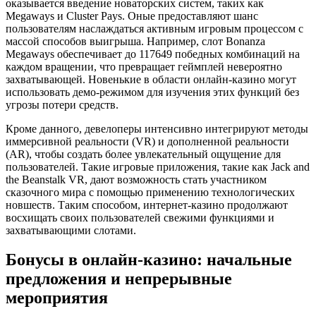
оказывается введение новаторских систем, таких как
Megaways и Cluster Pays. Оные предоставляют шанс
пользователям наслаждаться активным игровым процессом с
массой способов выигрыша. Например, слот Bonanza
Megaways обеспечивает до 117649 победных комбинаций на
каждом вращении, что превращает геймплей невероятно
захватывающей. Новенькие в области онлайн-казино могут
использовать демо-режимом для изучения этих функций без
угрозы потери средств.
Кроме данного, девелоперы интенсивно интегрируют методы
иммерсивной реальности (VR) и дополненной реальности
(AR), чтобы создать более увлекательный ощущение для
пользователей. Такие игровые приложения, такие как Jack and
the Beanstalk VR, дают возможность стать участником
сказочного мира с помощью применению технологических
новшеств. Таким способом, интернет-казино продолжают
восхищать своих пользователей свежими функциями и
захватывающими слотами.
Бонусы в онлайн-казино: начальные
предложения и непрерывные
мероприятия