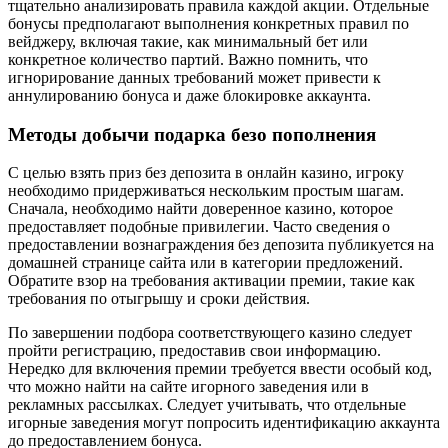
тщательно анализировать правила каждой акции. Отдельные
бонусы предполагают выполнения конкретных правил по
вейджеру, включая такие, как минимальный бет или
конкретное количество партий. Важно помнить, что
игнорирование данных требований может привести к
аннулированию бонуса и даже блокировке аккаунта.
Методы добычи подарка безо пополнения
С целью взять приз без депозита в онлайн казино, игроку
необходимо придерживаться нескольким простым шагам.
Сначала, необходимо найти доверенное казино, которое
предоставляет подобные привилегии. Часто сведения о
предоставлении вознаграждения без депозита публикуется на
домашней странице сайта или в категории предложений.
Обратите взор на требования активации премии, такие как
требования по отыгрышу и сроки действия.
По завершении подбора соответствующего казино следует
пройти регистрацию, предоставив свои информацию.
Нередко для включения премии требуется ввести особый код,
что можно найти на сайте игорного заведения или в
рекламных рассылках. Следует учитывать, что отдельные
игорные заведения могут попросить идентификацию аккаунта
до предоставлением бонуса.