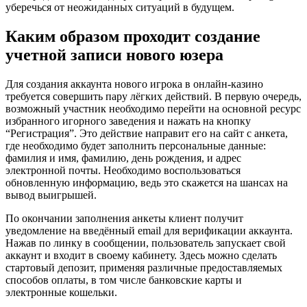
уберечься от неожиданных ситуаций в будущем.
Каким образом проходит создание
учетной записи нового юзера
Для создания аккаунта нового игрока в онлайн-казино
требуется совершить пару лёгких действий. В первую очередь,
возможный участник необходимо перейти на основной ресурс
избранного игорного заведения и нажать на кнопку
“Регистрация”. Это действие направит его на сайт с анкета,
где необходимо будет заполнить персональные данные:
фамилия и имя, фамилию, день рождения, и адрес
электронной почты. Необходимо воспользоваться
обновленную информацию, ведь это скажется на шансах на
вывод выигрышей.
По окончании заполнения анкеты клиент получит
уведомление на введённый email для верификации аккаунта.
Нажав по линку в сообщении, пользователь запускает свой
аккаунт и входит в своему кабинету. Здесь можно сделать
стартовый депозит, применяя различные предоставляемых
способов оплаты, в том числе банковские карты и
электронные кошельки.