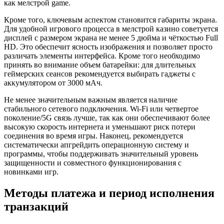
как мелстрой game.
Кроме того, ключевым аспектом становится габариты экрана.
Для удобной игрового процесса в мелстрой казино советуется
дисплей с размером экрана не менее 5 дюйма и чёткостью Full
HD. Это обеспечит ясность изображения и позволяет просто
различать элементы интерфейса. Кроме того необходимо
принять во внимание объем батарейки: для длительных
геймерских сеансов рекомендуется выбирать гаджеты с
аккумулятором от 3000 мАч.
Не менее значительным важным является наличие
стабильного сетевого подключения. Wi-Fi или четвертое
поколение/5G связь лучше, так как они обеспечивают более
высокую скорость интернета и уменьшают риск потери
соединения во время игры. Наконец, рекомендуется
систематически апгрейдить операционную систему и
программы, чтобы поддерживать значительный уровень
защищенности и совместного функционирования с
новинками игр.
Методы платежа и период исполнения
транзакций