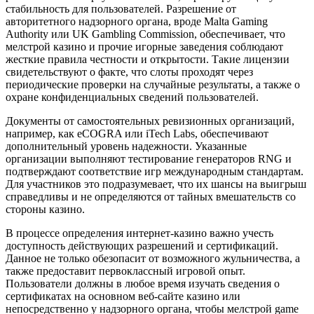
стабильность для пользователей. Разрешение от
авторитетного надзорного органа, вроде Malta Gaming
Authority или UK Gambling Commission, обеспечивает, что
мелстрой казино и прочие игорные заведения соблюдают
жесткие правила честности и открытости. Такие лицензии
свидетельствуют о факте, что слоты проходят через
периодические проверки на случайные результаты, а также о
охране конфиденциальных сведений пользователей.
Документы от самостоятельных ревизионных организаций,
например, как eCOGRA или iTech Labs, обеспечивают
дополнительный уровень надежности. Указанные
организации выполняют тестирование генераторов RNG и
подтверждают соответствие игр международным стандартам.
Для участников это подразумевает, что их шансы на выигрыш
справедливы и не определяются от тайных вмешательств со
стороны казино.
В процессе определения интернет-казино важно учесть
доступность действующих разрешений и сертификаций.
Данное не только обезопасит от возможного жульничества, а
также предоставит первоклассный игровой опыт.
Пользователи должны в любое время изучать сведения о
сертификатах на основном веб-сайте казино или
непосредственно у надзорного органа, чтобы мелстрой game