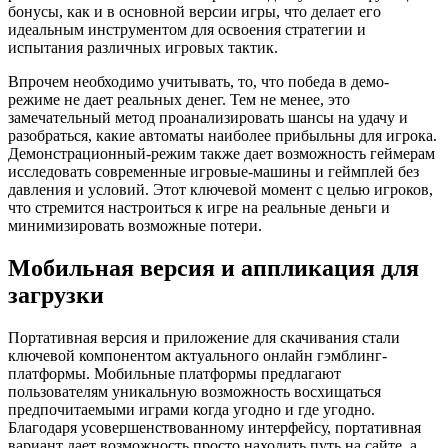
бонусы, как и в основной версии игры, что делает его
идеальным инструментом для освоения стратегии и
испытания различных игровых тактик.
Впрочем необходимо учитывать, то, что победа в демо-
режиме не дает реальных денег. Тем не менее, это
замечательный метод проанализировать шансы на удачу и
разобраться, какие автоматы наиболее прибыльны для игрока.
Демонстрационный-режим также дает возможность геймерам
исследовать современные игровые-машины и геймплей без
давления и условий. Этот ключевой момент с целью игроков,
что стремится настроиться к игре на реальные деньги и
минимизировать возможные потери.
Мобильная версия и аппликация для
загрузки
Портативная версия и приложение для скачивания стали
ключевой компонентом актуального онлайн гэмблинг-
платформы. Мобильные платформы предлагают
пользователям уникальную возможность восхищаться
предпочитаемыми играми когда угодно и где угодно.
Благодаря усовершенствованному интерфейсу, портативная
вариант дает возможность просто находить путь на сайте, а