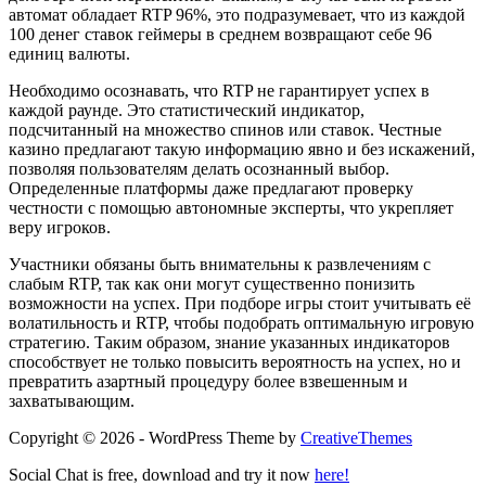
автомат обладает RTP 96%, это подразумевает, что из каждой
100 денег ставок геймеры в среднем возвращают себе 96
единиц валюты.
Необходимо осознавать, что RTP не гарантирует успех в
каждой раунде. Это статистический индикатор,
подсчитанный на множество спинов или ставок. Честные
казино предлагают такую информацию явно и без искажений,
позволяя пользователям делать осознанный выбор.
Определенные платформы даже предлагают проверку
честности с помощью автономные эксперты, что укрепляет
веру игроков.
Участники обязаны быть внимательны к развлечениям с
слабым RTP, так как они могут существенно понизить
возможности на успех. При подборе игры стоит учитывать её
волатильность и RTP, чтобы подобрать оптимальную игровую
стратегию. Таким образом, знание указанных индикаторов
способствует не только повысить вероятность на успех, но и
превратить азартный процедуру более взвешенным и
захватывающим.
Copyright © 2026 - WordPress Theme by
CreativeThemes
Social Chat is free, download and try it now
here!