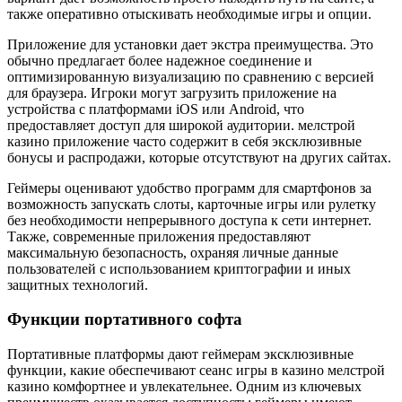
также оперативно отыскивать необходимые игры и опции.
Приложение для установки дает экстра преимущества. Это
обычно предлагает более надежное соединение и
оптимизированную визуализацию по сравнению с версией
для браузера. Игроки могут загрузить приложение на
устройства с платформами iOS или Android, что
предоставляет доступ для широкой аудитории. мелстрой
казино приложение часто содержит в себя эксклюзивные
бонусы и распродажи, которые отсутствуют на других сайтах.
Геймеры оценивают удобство программ для смартфонов за
возможность запускать слоты, карточные игры или рулетку
без необходимости непрерывного доступа к сети интернет.
Также, современные приложения предоставляют
максимальную безопасность, охраняя личные данные
пользователей с использованием криптографии и иных
защитных технологий.
Функции портативного софта
Портативные платформы дают геймерам эксклюзивные
функции, какие обеспечивают сеанс игры в казино мелстрой
казино комфортнее и увлекательнее. Одним из ключевых