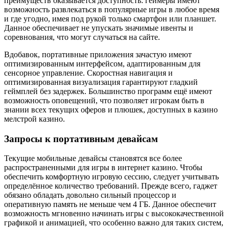
преимуществ оказывается доступность: геймеры имеют
возможность развлекаться в популярные игры в любое время
и где угодно, имея под рукой только смартфон или планшет.
Данное обеспечивает не упускать значимые ивенты и
соревнования, что могут случаться на сайте.
Вдобавок, портативные приложения зачастую имеют
оптимизированным интерфейсом, адаптированным для
сенсорное управление. Скоростная навигация и
оптимизированная визуализация гарантируют гладкий
геймплей без задержек. Большинство программ ещё имеют
возможность оповещений, что позволяет игрокам быть в
знании всех текущих оферов и плюшек, доступных в казино
мелстрой казино.
Запросы к портативным девайсам
Текущие мобильные девайсы становятся все более
распространенными для игры в интернет казино. Чтобы
обеспечить комфортную игровую сессию, следует учитывать
определённое количество требований. Прежде всего, гаджет
обязано обладать довольно сильный процессор и
оперативную память не меньше чем 4 ГБ. Данное обеспечит
возможность мгновенно начинать игры с высококачественной
графикой и анимацией, что особенно важно для таких систем,