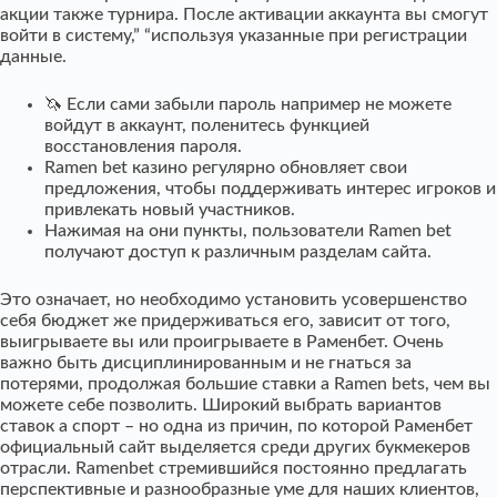
акции также турнира. После активации аккаунта вы смогут
войти в систему,” “используя указанные при регистрации
данные.
🦄 Если сами забыли пароль например не можете
войдут в аккаунт, поленитесь функцией
восстановления пароля.
Ramen bet казино регулярно обновляет свои
предложения, чтобы поддерживать интерес игроков и
привлекать новый участников.
Нажимая на они пункты, пользователи Ramen bet
получают доступ к различным разделам сайта.
Это означает, но необходимо установить усовершенство
себя бюджет же придерживаться его, зависит от того,
выигрываете вы или проигрываете в Раменбет. Очень
важно быть дисциплинированным и не гнаться за
потерями, продолжая большие ставки а Ramen bets, чем вы
можете себе позволить. Широкий выбрать вариантов
ставок а спорт – но одна из причин, по которой Раменбет
официальный сайт выделяется среди других букмекеров
отрасли. Ramenbet стремившийся постоянно предлагать
перспективные и разнообразные уме для наших клиентов,