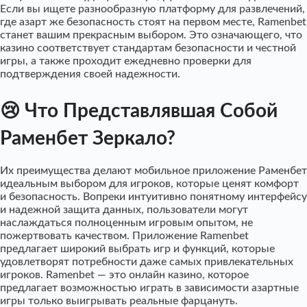
Если вы ищете разнообразную платформу для развлечений,
где азарт же безопасность стоят на первом месте, Ramenbet
станет вашим прекрасным выбором. Это означающего, что
казино соответствует стандартам безопасности и честной
игры, а также проходит ежедневно проверки для
подтверждения своей надежности.
😢 Что Представлявшая Собой
Раменбет Зеркало?
Их преимущества делают мобильное приложение Раменбет
идеальным выбором для игроков, которые ценят комфорт
и безопасность. Вопреки интуитивно понятному интерфейсу
и надежной защита данных, пользователи могут
наслаждаться полноценным игровым опытом, не
пожертвовать качеством. Приложение Ramenbet
предлагает широкий выбрать игр и функций, которые
удовлетворят потребности даже самых привлекательных
игроков. Ramenbet — это онлайн казино, которое
предлагает возможностью играть в зависимости азартные
игры только выигрывать реальные фарцануть.