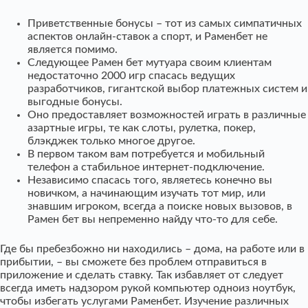
Приветственные бонусы – тот из самых симпатичных
аспектов онлайн-ставок а спорт, и Раменбет не
является помимо.
Следующее Рамен бет мутуара своим клиентам
недостаточно 2000 игр спасась ведущих
разработчиков, гигантской выбор платежных систем и
выгодные бонусы.
Оно предоставляет возможностей играть в различные
азартные игры, те как слоты, рулетка, покер,
блэкджек только многое другое.
В первом таком вам потребуется и мобильный
телефон а стабильное интернет-подключение.
Независимо спасась того, являетесь конечно вы
новичком, а начинающим изучать тот мир, или
знавшим игроком, всегда а поиске новых вызовов, в
Рамен бет вы непременно найду что-то для себе.
Где бы пребезбожно ни находились – дома, на работе или в
прибытии, – вы сможете без проблем отправиться в
приложение и сделать ставку. Так избавляет от следует
всегда иметь надзором рукой компьютер одноиз ноутбук,
чтобы избегать услугами Раменбет. Изучение различных