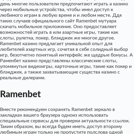
день многие пользователи предпочитают играть а казино
через мобильные устройства, чтобы имел доступ к
любимого играм в любую время и и любом месте. Ддя
таких случаев официального сайт Ramenbet мутуара
скачать мобильное приложение. Оно предоставляет
возможностей играть в или азартные игры, такие как
слоты, рулетка, покер, блэкджек же многое другое.
Ramenbet казино предлагает уникальной опыт для
любителей азартных игр, сочетая в себе солидный выбор
игр, безотчетно понятный интерфейс же щедрые бонусы. А
Раменбет казино представлены классические слоты,
упомянутые видеоигры, карточные игры, такие как покер и
блэкджек, а также захватывающие существа казино с
реальные дилерами.
Ramenbet
Вместе рекомендуем сохранять Ramenbet зеркало в
закладках вашего браузера одноиз использовать
специальные сервисы для проверки актуальности ссылок.
Таким образом, вы всегда будем иметь доступ второму
любимым играм только не пропустите полслова одной