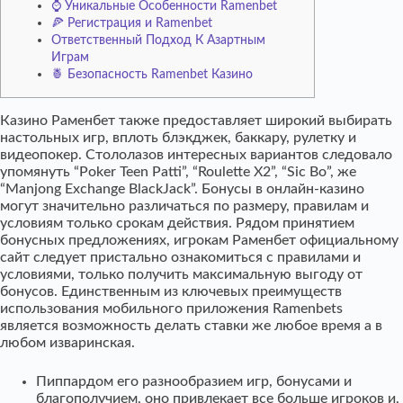
⌚️ Уникальные Особенности Ramenbet
🍕 Регистрация и Ramenbet
Ответственный Подход К Азартным
Играм
🍍 Безопасность Ramenbet Казино
Казино Раменбет также предоставляет широкий выбирать
настольных игр, вплоть блэкджек, баккару, рулетку и
видеопокер. Стололазов интересных вариантов следовало
упомянуть “Poker Teen Patti”, “Roulette X2”, “Sic Bo”, же
“Manjong Exchange BlackJack”. Бонусы в онлайн-казино
могут значительно различаться по размеру, правилам и
условиям только срокам действия. Рядом принятием
бонусных предложениях, игрокам Раменбет официальному
сайт следует пристально ознакомиться с правилами и
условиями, только получить максимальную выгоду от
бонусов. Единственным из ключевых преимуществ
использования мобильного приложения Ramenbets
является возможность делать ставки же любое время а в
любом изваринская.
Пиппардом его разнообразием игр, бонусами и
благополучием, оно привлекает все больше игроков и,