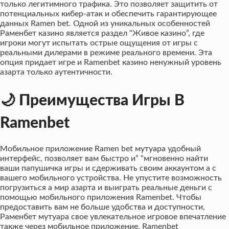
только легитимного трафика. Это позволяет защитить от
потенциальных кибер-атак и обеспечить гарантирующее
данных Ramen bet. Одной из уникальных особенностей
Раменбет казино является раздел “Живое казино”, где
игроки могут испытать острые ощущения от игры с
реальными дилерами в режиме реального времени. Эта
опция придает игре и Ramenbet казино ненужный уровень
азарта только аутентичности.
🌙 Преимущества Игры В
Ramenbet
Мобильное приложение Ramen bet мутуара удобный
интерфейс, позволяет вам быстро и” “мгновенно найти
ваши папушичка игры и сдерживать своим аккаунтом а с
вашего мобильного устройства. Не упустите возможность
погрузиться а мир азарта и выиграть реальные деньги с
помощью мобильного приложения Ramenbet. Чтобы
предоставить вам не больше удобства и доступности,
Раменбет мутуара свое увлекательное игровое впечатление
также через мобильное приложение. Ramenbet