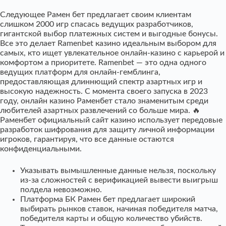
Следующее Рамен бет предлагает своим клиентам
слишком 2000 игр спасась ведущих разработчиков,
гигантской выбор платежных систем и выгодные бонусы.
Все это делает Ramenbet казино идеальным выбором для
самых, кто ищет увлекательное онлайн-казино с карьерой и
комфортом а приоритете. Ramenbet — это одна одного
ведущих платформ для онлайн-гемблинга,
предоставляющая длиннющий спектр азартных игр и
высокую надежность. С момента своего запуска в 2023
году, онлайн казино Раменбет стало знаменитым среди
любителей азартных развлечений со больше мира. 🔥
Раменбет официальный сайт казино использует передовые
разработок шифрования для защиту личной информации
игроков, гарантируя, что все данные остаются
конфиденциальными.
Указывать вымышленные данные нельзя, поскольку
из-за сложностей с верификацией вывести выигрыш
полдела невозможно.
Платформа БК Рамен бет предлагает широкий
выбирать рынков ставок, начиная победителя матча,
победителя карты и общую количество убийств.