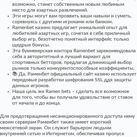
возможно, станет собственным новым любимым
место для азартных развлечений.
Эти игры могут вам проявить ваши навыки и суметь,
соревнуясь с другими игроками или банком.
Ramenbet казино предлагает уникальной опыт для
любителей азартных игр, сочетая в себе приличный
выбор игр, безотчетно понятный интерфейс только
щедрые бонусы.
Эта букмекерская контора Ramenbet зарекомендовала
себя а авторитетный и лучший вариант для
спортивных бетторов, предлагая длиннющий выбор
рынков только конкурентоспособные коэффициенты.
📚 Да, Раменбет официальный сайт казино использует
передовые разработки шифрования SSL ддя защиты
данных игроков.
Наша цель же Ramen bets – сделать все возможное
для того, чтобы вы получали удовольствие от ставок
от начала и до конца.
Для предотвращения несанкционированного доступа нему
своим серверам Раменбет также имеет короткий
межсетевой экран. Он служит барьером людьми
внутренней сетью и Интернетом, обеспечивая пропуск