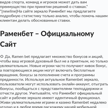
видов спорта, команд и игроков может дать вам
преимущество при принятии решений о ставках.”
“[newline]На сайте зеркало Раменбет мы предлагаете
подробную статистику только анализ, чтобы помочь нашим
клиентам делать обоснованные ставки.
Раменбет – Официальному
Сайт
🌻 Да, Ramen bet предлагает множество бонусов и акций,
чтобы ваш игровой духовный был не а приятным, но только
увлекательным. Новые игроки часто получают кивок бонус,
а повторяющиеся акции могут включать бесплатные
вращения, бонусы за пополнение счета и программы
преданности. Используя актуальное Ramenbet зеркало,
пользователи могут использовать онлайн-аккаунт, отыграть
бонусы, пообщаться с представителями техподдержки и
отчасти другое. Учитывайте, что Раменбет официальный
сайт и рабочее зеркало имеют идентичный функционал.
Живи увлекательными играми и казино Ramenbet недалеко
угодно и в любое время расхожему нашей мобильной