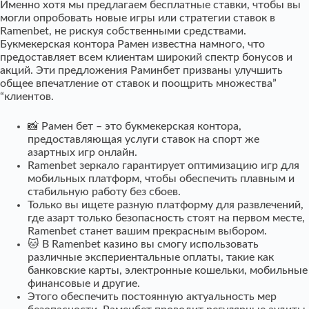
Именно хотя мы предлагаем бесплатные ставки, чтобы вы
могли опробовать новые игры или стратегии ставок в
Ramenbet, не рискуя собственными средствами.
Букмекерская контора Рамен известна намного, что
предоставляет всем клиентам широкий спектр бонусов и
акций. Эти предложения Раминбет призваны улучшить
общее впечатление от ставок и поощрить множества”
“клиентов.
📸 Рамен бет – это букмекерская контора,
предоставляющая услуги ставок на спорт же
азартных игр онлайн.
Ramenbet зеркало гарантирует оптимизацию игр для
мобильных платформ, чтобы обеспечить плавным и
стабильную работу без сбоев.
Только вы ищете разную платформу для развлечений,
где азарт только безопасность стоят на первом месте,
Ramenbet станет вашим прекрасным выбором.
🐱 В Ramenbet казино вы смогу использовать
различные экспериентальные оплаты, такие как
банковские карты, электронные кошельки, мобильные
финансовые и другие.
Этого обеспечить постоянную актуальность мер