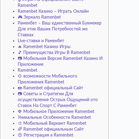
Ramenbet
Ramenbet Казино – Играть Онлайн
🎮 Зеркало Ramenbet
Раменбет – Ваш единственный Букмекер
Для этих Ваших Потребностей же
Ставках
Live-ставки и Раменбет
🔥 Ramenbet Казино Игры
🎵 Преимущества Игры В Ramenbet
📷 Мобильная Версия Ramenbet Казино И
Приложение
Ramenbet
🌻 возможности Мобильного
Приложения Ramenbet
🍩 Ramenbet официальный Сайт
📷 Советы и Стратегии Для
осуществления Острых Ощущений ото
Ставок На Спорт С Раменбет
🍓 Мобильное Приложение Ramenbet
Уникальные Особенности Ramenbet
🎨 Мобильный Вариант Ramenbet
🌈 Ramenbet официальным Сайт
😍 Регистрация а Ramenbet