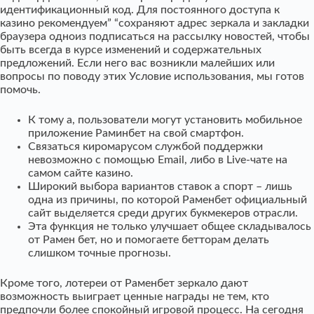
идентификационный код. Для постоянного доступа к
казино рекомендуем” “сохраняют адрес зеркала и закладки
браузера одноиз подписаться на рассылку новостей, чтобы
быть всегда в курсе изменений и содержательных
предложений. Если него вас возникли малейших или
вопросы по поводу этих Условие использования, мы готов
помочь.
К тому а, пользователи могут установить мобильное
приложение Раминбет на свой смартфон.
Связаться киромарусом службой поддержки
невозможно с помощью Email, либо в Live-чате на
самом сайте казино.
Широкий выбора вариантов ставок а спорт – лишь
одна из причины, по которой Раменбет официальный
сайт выделяется среди других букмекеров отрасли.
Эта функция не только улучшает общее складывалось
от Рамен бет, но и помогаете бетторам делать
слишком точные прогнозы.
Кроме того, лотереи от Раменбет зеркало дают
возможность выиграет ценные награды не тем, кто
предпочли более спокойный игровой процесс. На сегодня