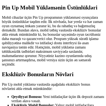
Pin Up Mobil Yükləmənin Üstünlükləri
Mobil cihazlar üçün Pin Up proqramının yüklənməsi oyunçulara
böyük üstünlüklər təqdim edir. İlk növbədə, hər yerdə və hər zaman
oyun oynamaq imkanı yaranır ki, bu da rahatlıq və bağımsızlıq
deməkdir. Bundan əlavə, mobil tətbiq vasitəsilə eksklüziv bonuslar
əldə etmək mümkündür ki, bu bonuslar sayəsində oyun təcrübəniz
daha maraqlı və qazancverici olur. Proqram yüksək sürətli işləmə
qabiliyyətinə malikdir və istifadəçi dostu interfeysi ilə asan
naviqasiya təmin edir. Həmçinin, mobil yükləmə zamanı
təhlükəsizlik tədbirləri maksimum səviyyədə saxlanılır,
məlumatlarınız qorunur. Niyyətiniz kazino oyunlarında uduş
şansınızı artırmaqdırsa, mobil versiya sizin üçün ən səmərəli
seçimdir.
Eksklüziv Bonusların Növləri
Pin Up mobil yükləmə vasitəsilə aşağıdakı eksklüziv bonus
növlərini əldə etmək mümkündür:
Qeydiyyat Bonusu:
Yeni istifadəçilər üçün ilk depozit zamanı
verilən əlavə vəsait.
Eksklüziv Mobil Bonuslar:
Yalnız mobil istifadəçilərə