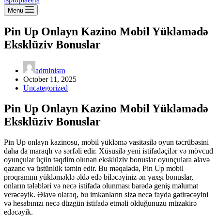
Menu
Pin Up Onlayn Kazino Mobil Yükləmədə
Eksklüziv Bonuslar
adminisro
October 11, 2025
Uncategorized
Pin Up Onlayn Kazino Mobil Yükləmədə
Eksklüziv Bonuslar
Pin Up onlayn kazinosu, mobil yükləmə vasitəsilə oyun təcrübəsini
daha da maraqlı və sərfəli edir. Xüsusilə yeni istifadəçilər və mövcud
oyunçular üçün təqdim olunan eksklüziv bonuslar oyunçulara əlavə
qazanc və üstünlük təmin edir. Bu məqalədə, Pin Up mobil
proqramını yükləməklə əldə edə biləcəyiniz ən yaxşı bonuslar,
onların tələbləri və necə istifadə olunması barədə geniş məlumat
verəcəyik. Əlavə olaraq, bu imkanların sizə necə fayda gətirəcəyini
və hesabınızı necə düzgün istifadə etməli olduğunuzu müzakirə
edəcəyik.