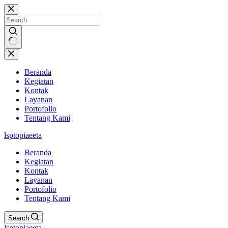
Skip
to
content
No
results
Beranda
Kegiatan
Kontak
Layanan
Portofolio
Tentang Kami
lsptopiaeeta
Beranda
Kegiatan
Kontak
Layanan
Portofolio
Tentang Kami
Search
lsptopiaeeta