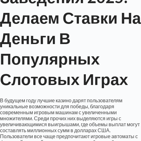
Делаем Ставки На
Деньги В
Популярных
Слотовых Играх
В будущем году лучшие казино дарят пользователям
уникальные возможности для победы, благодаря
современным игровым машинам с увеличенными
множителями. Среди прочих них выделяются игры с
увеличивающимися выигрышами, где объемы выплат могут
составлять миллионных сумм в долларах США.
Пользователи все чаще предпочитают игровые автоматы с