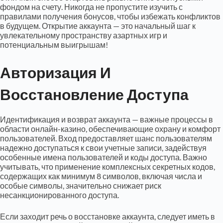
фондом на счету. Никогда не пропустите изучить с
правилами получения бонусов, чтобы избежать конфликтов
в будущем. Открытие аккаунта — это начальный шаг к
увлекательному пространству азартных игр и
потенциальным выигрышам!
Авторизация И
Восстановление Доступа
Идентификация и возврат аккаунта — важные процессы в
области онлайн-казино, обеспечивающие охрану и комфорт
пользователей. Вход предоставляет шанс пользователям
надежно доступаться к свои учетные записи, задействуя
особенные имена пользователей и коды доступа. Важно
учитывать, что применение комплексных секретных кодов,
содержащих как минимум 8 символов, включая числа и
особые символы, значительно снижает риск
несанкционированного доступа.
Если заходит речь о восстановке аккаунта, следует иметь в