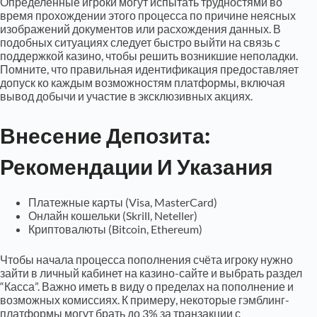
Определенные игроки могут испытать трудностями во
время прохождении этого процесса по причине неясных
изображений документов или расхождения данных. В
подобных ситуациях следует быстро выйти на связь с
поддержкой казино, чтобы решить возникшие неполадки.
Помните, что правильная идентификация предоставляет
допуск ко каждым возможностям платформы, включая
вывод добычи и участие в эксклюзивных акциях.
Внесение Депозита:
Рекомендации И Указания
Платежные карты (Visa, MasterCard)
Онлайн кошельки (Skrill, Neteller)
Криптовалюты (Bitcoin, Ethereum)
Чтобы начала процесса пополнения счёта игроку нужно
зайти в личный кабинет на казино-сайте и выбрать раздел
“Касса”. Важно иметь в виду о пределах на пополнение и
возможных комиссиях. К примеру, некоторые гэмблинг-
платформы могут брать до 3% за транзакции с