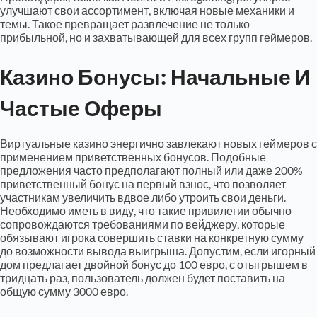
улучшают свои ассортимент, включая новые механики и
темы. Такое превращает развлечение не только
прибыльной, но и захватывающей для всех групп геймеров.
Казино Бонусы: Начальные И
Частые Оферы
Виртуальные казино энергично завлекают новых геймеров с
применением приветственных бонусов. Подобные
предложения часто предполагают полный или даже 200%
приветственный бонус на первый взнос, что позволяет
участникам увеличить вдвое либо утроить свои деньги.
Необходимо иметь в виду, что такие привилегии обычно
сопровождаются требованиями по вейджеру, которые
обязывают игрока совершить ставки на конкретную сумму
до возможности вывода выигрыша. Допустим, если игорный
дом предлагает двойной бонус до 100 евро, с отыгрышем в
тридцать раз, пользователь должен будет поставить на
общую сумму 3000 евро.