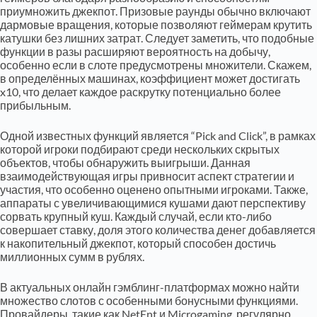
приумножить джекпот. Призовые раунды обычно включают
дармовые вращения, которые позволяют геймерам крутить
катушки без лишних затрат. Следует заметить, что подобные
функции в разы расширяют вероятность на добычу,
особенно если в слоте предусмотрены множители. Скажем,
в определённых машинах, коэффициент может достигать
x10, что делает каждое раскрутку потенциально более
прибыльным.
Одной известных функций является “Pick and Click”, в рамках
которой игроки подбирают среди нескольких скрытых
объектов, чтобы обнаружить выигрыши. Данная
взаимодействующая игры привносит аспект стратегии и
участия, что особенно оценено опытными игроками. Также,
аппараты с увеличивающимися кушами дают перспективу
сорвать крупный куш. Каждый случай, если кто-либо
совершает ставку, доля этого количества денег добавляется
к накопительный джекпот, который способен достичь
миллионных сумм в рублях.
В актуальных онлайн гэмблинг-платформах можно найти
множество слотов с особенными бонусными функциями.
Провайдеры, такие как NetEnt и Microgaming, регулярно