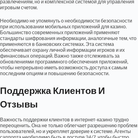
развлечениям, но и комплексной системой для управления
игровым счетом.
Необходимо не упомянуть о необходимости безопасности
при использовании мобильных приложений для казино.
Большинство современных приложений применяют
стандарты шифрования информации, аналогичные тем, что
применяются в банковских системах. Эта система
обеспечивает охрану личной информации игроков и их
финансовых операций. Важно также отслеживать за
обновлениями программного обеспечения приложений,
чтобы непрерывно иметь возможность доступа к самым
последним опциям и повышению безопасности.
Поддержка Клиентов И
Отзывы
Важность поддержки клиентов в интернет-казино трудно
переоценить. Она не только облегчает разрешению проблем
пользователей, но и укрепляет доверие к системе. Агенты
саппорта необходимо быть в доступе 24/7, чтобы быстро