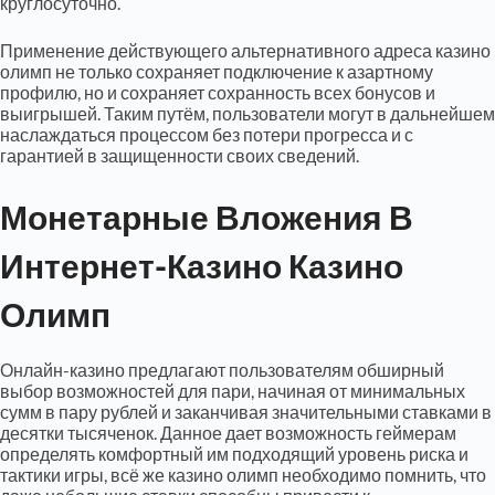
круглосуточно.
Применение действующего альтернативного адреса казино
олимп не только сохраняет подключение к азартному
профилю, но и сохраняет сохранность всех бонусов и
выигрышей. Таким путём, пользователи могут в дальнейшем
наслаждаться процессом без потери прогресса и с
гарантией в защищенности своих сведений.
Монетарные Вложения В
Интернет-Казино Казино
Олимп
Онлайн-казино предлагают пользователям обширный
выбор возможностей для пари, начиная от минимальных
сумм в пару рублей и заканчивая значительными ставками в
десятки тысяченок. Данное дает возможность геймерам
определять комфортный им подходящий уровень риска и
тактики игры, всё же казино олимп необходимо помнить, что