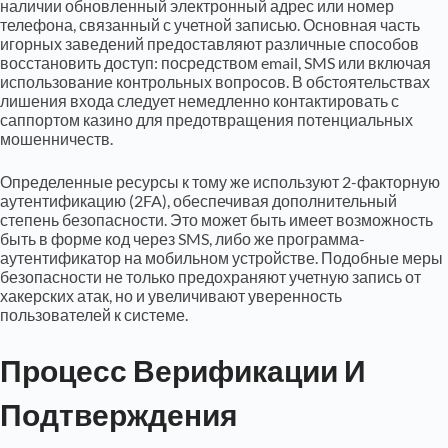
наличии обновленный электронный адрес или номер
телефона, связанный с учетной записью. Основная часть
игорных заведений предоставляют различные способов
восстановить доступ: посредством email, SMS или включая
использование контрольных вопросов. В обстоятельствах
лишения входа следует немедленно контактировать с
саппортом казино для предотвращения потенциальных
мошенничеств.
Определенные ресурсы к тому же используют 2-факторную
аутентификацию (2FA), обеспечивая дополнительный
степень безопасности. Это может быть имеет возможность
быть в форме код через SMS, либо же программа-
аутентификатор на мобильном устройстве. Подобные меры
безопасности не только предохраняют учетную запись от
хакерских атак, но и увеличивают уверенность
пользователей к системе.
Процесс Верификации И
Подтверждения