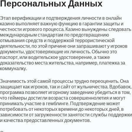
Персональных Данных
Этап верификации и подтверждения личности в онлайн
казино выполняет важную функцию в гарантии защиты и
честности игрового процесса. Казино вынуждены следовать
международным стандартам по предотвращению
отмывания средств и поддержкой террористической
деятельности, по этой причине они запрашивают у игроков
документы, удостоверяющие их личность. Обычно это
паспорт, или водительское удостоверение, а также
доказательство места жительства, например, платежка за
коммуналку.
Значимость этой самой процессы трудно переоценить. Она
защищает как игроков, так и сайт от жульничества. Вдобавок,
программа позволяет игорному заведению убедиться в том,
что геймеры достигли возраста совершеннолетия и могут
принимать участие в гемблинге. Подтверждение может
потребовать от некоторых времени до некоторых дней, в
зависимости от загруженности занятости службы поддержки
и качества предоставленных документов.