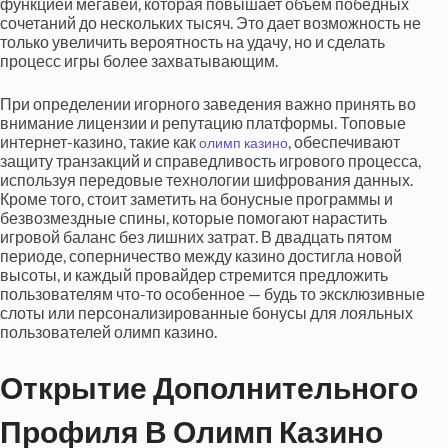
функцией мегавей, которая повышает объем победных
сочетаний до нескольких тысяч. Это дает возможность не
только увеличить вероятность на удачу, но и сделать
процесс игры более захватывающим.
При определении игорного заведения важно принять во
внимание лицензии и репутацию платформы. Топовые
интернет-казино, такие как
, обеспечивают
олимп казино
защиту транзакций и справедливость игрового процесса,
используя передовые технологии шифрования данных.
Кроме того, стоит заметить на бонусные программы и
безвозмездные спины, которые помогают нарастить
игровой баланс без лишних затрат. В двадцать пятом
периоде, соперничество между казино достигла новой
высоты, и каждый провайдер стремится предложить
пользователям что-то особенное — будь то эксклюзивные
слоты или персонализированные бонусы для лояльных
пользователей олимп казино.
Открытие Дополнительного
Профиля В Олимп Казино