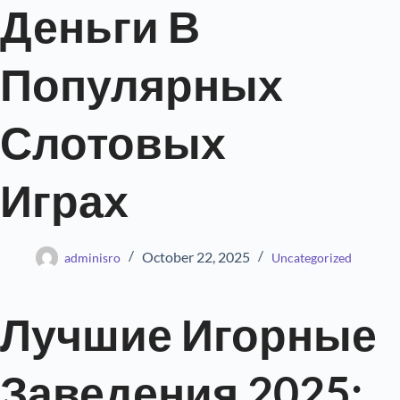
Деньги В
Популярных
Слотовых
Играх
October 22, 2025
adminisro
Uncategorized
Лучшие Игорные
Заведения 2025: