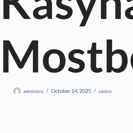
Kasyn
Mostb
October 14, 2025
adminisro
casino