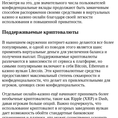
Несмотря на это, для значительного числа пользователей
конфиденциальные вклады продолжают быть заманчивым
способом распоряжения своими средствами в виртуальных
казино и казино онлайн благодаря своей легкости
использования и повышенной приватности.
Поддерживаемые криптовалюты
В нынешнем окружении интернет-казино делаются все более
популярными, и одной из поводов этого является шанс
применять виртуальные деньги для увеличения баланса и
получения выплат. Поддерживаемые криптовалюты
различаются в зависимости от сервиса к платформе, но
самыми популярными включают в себя Bitcoin, Ethereum и
казино вулкан Litecoin. Эти криптовалютные средства
предоставляют максимальный степень секьюрности и
конфиденциальности, что делает их привлекательными для
игроков, ценящих свою конфиденциальность.
Отдельные онлайн-казино ещё начинают принимать более
необычные криптовалюты, такие как Ripple (XRP) и Dash,
давая игрокам больше опций. Важно подчеркнуть, что
использование криптовалют в игорных заведениях вулкан
дает возможность обойти стандартные банковские
ограничения и платежи, что может существенно ускорить