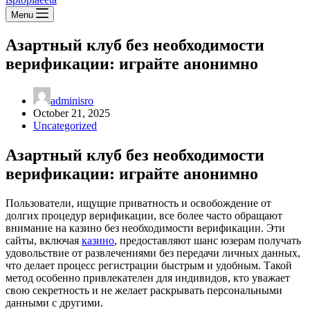
Menu
Азартный клуб без необходимости
верификации: играйте анонимно
adminisro
October 21, 2025
Uncategorized
Азартный клуб без необходимости
верификации: играйте анонимно
Пользователи, ищущие приватность и освобождение от
долгих процедур верификации, все более часто обращают
внимание на казино без необходимости верификации. Эти
сайты, включая
казино
, предоставляют шанс юзерам получать
удовольствие от развлечениями без передачи личных данных,
что делает процесс регистрации быстрым и удобным. Такой
метод особенно привлекателен для индивидов, кто уважает
свою секретность и не желает раскрывать персональными
данными с другими.