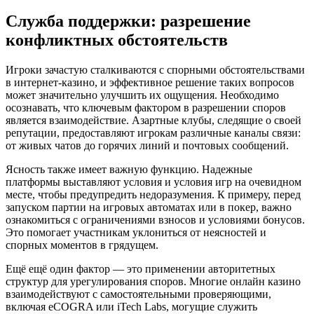
Служба поддержки: разрешение
конфликтных обстоятельств
Игроки зачастую сталкиваются с спорными обстоятельствами
в интернет-казино, и эффективное решение таких вопросов
может значительно улучшить их ощущения. Необходимо
осознавать, что ключевым фактором в разрешении споров
является взаимодействие. Азартные клубы, следящие о своей
репутации, предоставляют игрокам различные каналы связи:
от живых чатов до горячих линий и почтовых сообщений.
Ясность также имеет важную функцию. Надежные
платформы выставляют условия и условия игр на очевидном
месте, чтобы предупредить недоразумения. К примеру, перед
запуском партии на игровых автоматах или в покер, важно
ознакомиться с ограничениями взносов и условиями бонусов.
Это помогает участникам уклониться от неясностей и
спорных моментов в грядущем.
Ещё ещё один фактор — это применении авторитетных
структур для урегулирования споров. Многие онлайн казино
взаимодействуют с самостоятельными проверяющими,
включая eCOGRA или iTech Labs, могущие служить