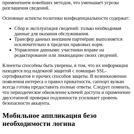
применением новейших методов, что уменьшает угрозы
разглашения сведений.
Основные аспекты политики конфиденциальности содержат:
Сбор и эксплуатация сведений: только необходимая
данные для оказания обслуживания.
Трансфер данных внешним партнёрам: выполняется
исключительно в пределах правовых норм.
Управление данными: участники вправе на
редактирование или ликвидацию своих сведений.
Клиенты способны быть уверены, в том, что их информация
находятся под надежной защитой с помощью SSL-
сертификатов и прочих способов защиты. В возникновении
появления интереса о правил приватности, саппорт вулкан
всегда готова предоставить полные ответы. Следует помнить,
что периодическое обновление ключей доступа и применение
двухэтапной проверки подлинности усиливает уровень
безопасности аккаунта.
Мобильное аппликация безо
необходимости логина