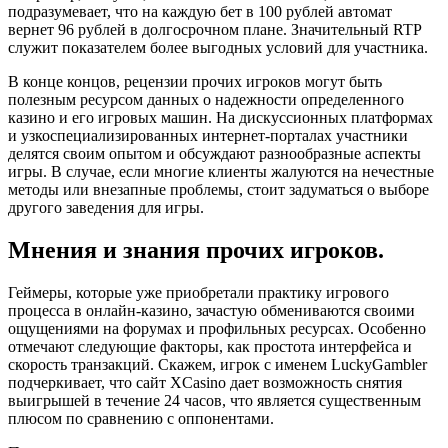
подразумевает, что на каждую бет в 100 рублей автомат
вернет 96 рублей в долгосрочном плане. Значительный RTP
служит показателем более выгодных условий для участника.
В конце концов, рецензии прочих игроков могут быть
полезным ресурсом данных о надежности определенного
казино и его игровых машин. На дискуссионных платформах
и узкоспециализированных интернет-порталах участники
делятся своим опытом и обсуждают разнообразные аспекты
игры. В случае, если многие клиенты жалуются на нечестные
методы или внезапные проблемы, стоит задуматься о выборе
другого заведения для игры.
Мнения и знания прочих игроков.
Геймеры, которые уже приобретали практику игрового
процесса в онлайн-казино, зачастую обмениваются своими
ощущениями на форумах и профильных ресурсах. Особенно
отмечают следующие факторы, как простота интерфейса и
скорость транзакций. Скажем, игрок с именем LuckyGambler
подчеркивает, что сайт XCasino дает возможность снятия
выигрышей в течение 24 часов, что является существенным
плюсом по сравнению с оппонентами.