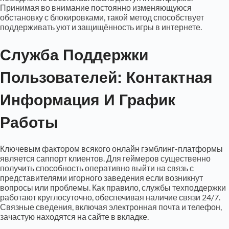
Принимая во внимание постоянно изменяющуюся
обстановку с блокировками, такой метод способствует
поддерживать уют и защищённость игры в интернете.
Служба Поддержки
Пользователей: Контактная
Информация И График
Работы
Ключевым фактором всякого онлайн гэмблинг-платформы
является саппорт клиентов. Для геймеров существенно
получить способность оперативно выйти на связь с
представителями игорного заведения если возникнут
вопросы или проблемы. Как правило, службы техподдержки
работают круглосуточно, обеспечивая наличие связи 24/7.
Связные сведения, включая электронная почта и телефон,
зачастую находятся на сайте в вкладке.