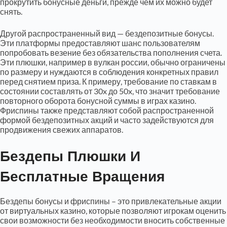
прокрутить бонусные деньги, прежде чем их можно будет
снять.
Другой распространенный вид — бездепозитные бонусы.
Эти платформы предоставляют шанс пользователям
попробовать везение без обязательства пополнения счета.
Эти плюшки, например в вулкан россии, обычно ограничены
по размеру и нуждаются в соблюдения конкретных правил
перед снятием приза. К примеру, требование по ставкам в
состоянии составлять от 30x до 50x, что значит требование
повторного оборота бонусной суммы в играх казино.
Фриспины также представляют собой распространенной
формой бездепозитных акций и часто задействуются для
продвижения свежих аппаратов.
Бездепы Плюшки И
Бесплатные Вращения
Бездепы бонусы и фриспины – это привлекательные акции
от виртуальных казино, которые позволяют игрокам оценить
свои возможности без необходимости вносить собственные