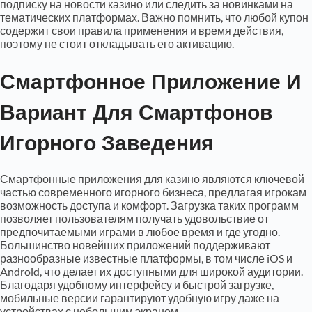
подписку на новости казино или следить за новинками на
тематических платформах. Важно помнить, что любой купон
содержит свои правила применения и время действия,
поэтому не стоит откладывать его активацию.
Смартфонное Приложение И
Вариант Для Смартфонов
Игорного Заведения
Смартфонные приложения для казино являются ключевой
частью современного игорного бизнеса, предлагая игрокам
возможность доступа и комфорт. Загрузка таких программ
позволяет пользователям получать удовольствие от
предпочитаемыми играми в любое время и где угодно.
Большинство новейших приложений поддерживают
разнообразные известные платформы, в том числе iOS и
Android, что делает их доступными для широкой аудитории.
Благодаря удобному интерфейсу и быстрой загрузке,
мобильные версии гарантируют удобную игру даже на
устройствах с небольшим экраном.