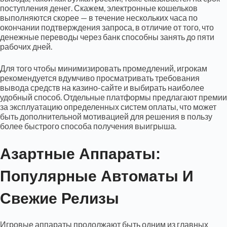
поступления денег. Скажем, электронные кошельков
выполняются скорее — в течение нескольких часа по
окончании подтверждения запроса, в отличие от того, что
денежные переводы через банк способны занять до пяти
рабочих дней.
Для того чтобы минимизировать промедлений, игрокам
рекомендуется вдумчиво просматривать требования
вывода средств на казино-сайте и выбирать наиболее
удобный способ. Отдельные платформы предлагают премии
за эксплуатацию определенных систем оплаты, что может
быть дополнительной мотивацией для решения в пользу
более быстрого способа получения выигрыша.
Азартные Аппараты:
Популярные Автоматы И
Свежие Релизы
Игровые аппараты продолжают быть одним из главных