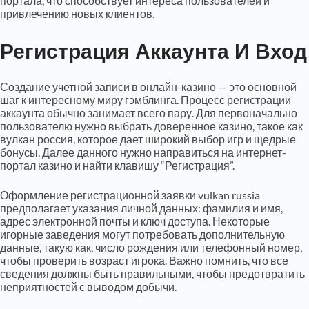
портала, что способствует интереса пользователей и
привлечению новых клиентов.
Регистрация Аккаунта И Вход
Создание учетной записи в онлайн-казино — это основной
шаг к интересному миру гэмблинга. Процесс регистрации
аккаунта обычно занимает всего пару. Для первоначально
пользователю нужно выбрать доверенное казино, такое как
вулкан россия, которое дает широкий выбор игр и щедрые
бонусы. Далее данного нужно направиться на интернет-
портал казино и найти клавишу “Регистрация”.
Оформление регистрационной заявки vulkan russia
предполагает указания личной данных: фамилия и имя,
адрес электронной почты и ключ доступа. Некоторые
игорные заведения могут потребовать дополнительную
данные, такую как, число рождения или телефонный номер,
чтобы проверить возраст игрока. Важно помнить, что все
сведения должны быть правильными, чтобы предотвратить
неприятностей с выводом добычи.