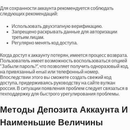
Для сохранности аккаунта рекомендуется соблюдать
следующих рекомендаций:
Использовать двухэтапную верификацию.
Запрещено раскрывать данные для авторизации
третьим лицам.
Регулярно менять код доступа.
Когда доступ к аккаунту потерян, имеется процесс возврата.
Пользователь имеет возможность воспользоваться опцией
“Забыли пароль?”, что позволяет получить одноразовый код,
на привязанный email или телефонный номер.
Впоследствии этого вы сможете создать свежий код
доступа, придерживаясь руководству на сайте вулкан
россия. В ситуации появления проблем следует связаться в
техподдержку для быстрого урегулирования проблемы.
Методы Депозита Аккаунта И
Наименьшие Величины