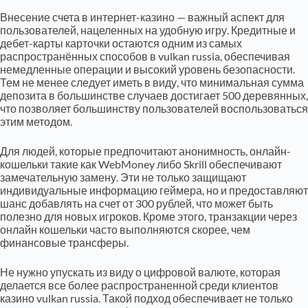
Внесение счета в интернет-казино — важный аспект для
пользователей, нацеленных на удобную игру. Кредитные и
дебет-карты карточки остаются одним из самых
распространённых способов в vulkan russia, обеспечивая
немедленные операции и высокий уровень безопасности.
Тем не менее следует иметь в виду, что минимальная сумма
депозита в большинстве случаев достигает 500 деревянных,
что позволяет большинству пользователей воспользоваться
этим методом.
Для людей, которые предпочитают анонимность, онлайн-
кошельки такие как WebMoney либо Skrill обеспечивают
замечательную замену. Эти не только защищают
индивидуальные информацию геймера, но и предоставляют
шанс добавлять на счет от 300 рублей, что может быть
полезно для новых игроков. Кроме этого, транзакции через
онлайн кошельки часто выполняются скорее, чем
финансовые трансферы.
Не нужно упускать из виду о цифровой валюте, которая
делается все более распространенной среди клиентов
казино vulkan russia. Такой подход обеспечивает не только